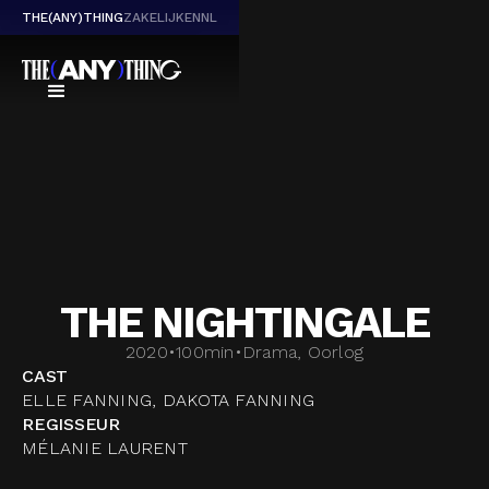
THE(ANY)THING
ZAKELIJK
EN
NL
THE NIGHTINGALE
2020
•
100
min
•
Drama, Oorlog
CAST
ELLE FANNING, DAKOTA FANNING
REGISSEUR
MÉLANIE LAURENT