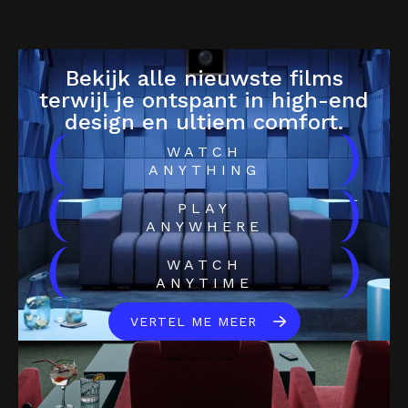
Bekijk alle nieuwste films
terwijl je ontspant in high-end
design en ultiem comfort.
(
)
WATCH
ANYTHING
(
)
PLAY
ANYWHERE
(
)
WATCH
ANYTIME
VERTEL ME MEER