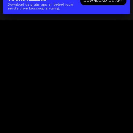
DOWNLOAD DE APP
Download de gratis app en beleef jouw
eerste privé bioscoop ervaring.
The(Any)Thing
FILMS
LOCATIES
BOEKEN
DE APP
GIFTCARD
OVER
FAQ
CONTACT
Zakelijk
MISSIE
LOCATIES
THE CUBE
PARTNERS