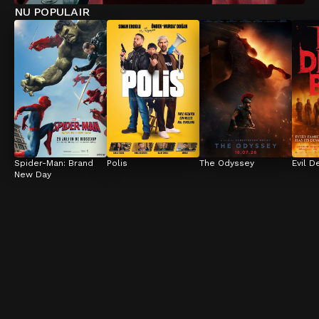
NU POPULAIR
Spider-Man: Brand 
Polis
The Odyssey
Evil D
New Day