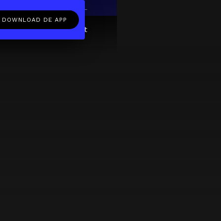
EN
NL
DOWNLOAD DE APP
ftcard
Over
FAQ
Contact