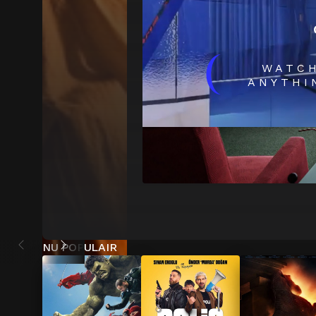
(
WATC
ANYTHI
NU POPULAIR