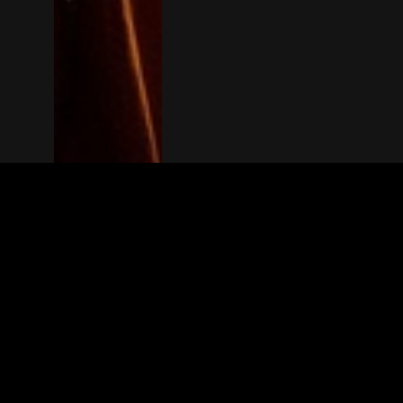
The(Any)Thing
FILMS
LOCATIES
BOEKEN
DE APP
GIFTCARD
OVER
FAQ
CONTACT
© TheAnyThing BV 2025
Privacyverkla