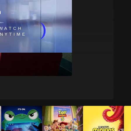
m
)
WATCH
NYTIME