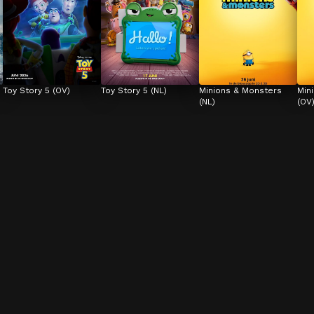
Toy Story 5 (OV)
Toy Story 5 (NL)
Minions & Monsters 
Min
(NL)
(OV