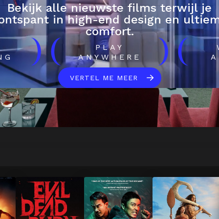
Bekijk alle nieuwste films terwijl je
ontspant in high-end design en ultie
comfort.
)
(
)
(
H
PLAY
NG
ANYWHERE
A
VERTEL ME MEER