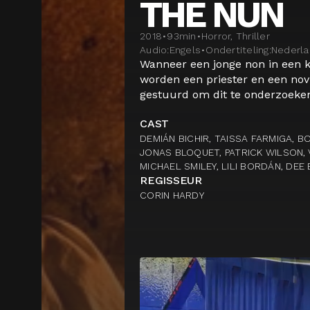
THE NUN
2018
•
93
min
•
Horror, Thriller
Audio:
Engels
•
Ondertiteling:
Nederl
Wanneer een jonge non in een k
worden een priester en een novi
gestuurd om dit te onderzoeken.
CAST
DEMIÁN BICHIR, TAISSA FARMIGA, BO
JONAS BLOQUET, PATRICK WILSON, V
MICHAEL SMILEY, LILI BORDÁN, DE
REGISSEUR
CORIN HARDY