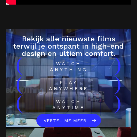
Bekijk alle nieuwste films
terwijl je ontspant in high-end
design en ultiem comfort.
(
)
WATCH
ANYTHING
(
)
PLAY
ANYWHERE
(
)
WATCH
ANYTIME
VERTEL ME MEER