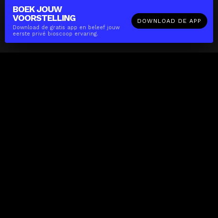
BOEK JOUW
VOORSTELLING
DOWNLOAD DE APP
Download de gratis app en beleef jouw
eerste privé bioscoop ervaring.
The(Any)Thing
FILMS
LOCATIES
BOEKEN
DE APP
GIFTCARD
OVER
FAQ
CONTACT
Zakelijk
MISSIE
LOCATIES