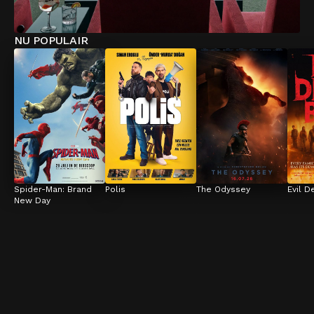
NU POPULAIR
Spider-Man: Brand 
Polis
The Odyssey
Evil D
New Day