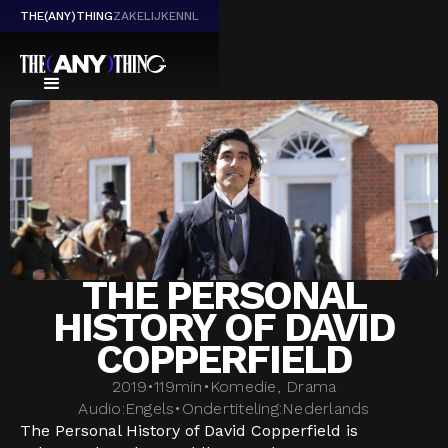
THE(ANY)THING
ZAKELIJK
EN
NL
THE PERSONAL
HISTORY OF DAVID
COPPERFIELD
2019
•
119
min
•
Komedie, Drama
Audio:
Engels
•
Ondertiteling:
Nederlands
The Personal History of David Copperfield is