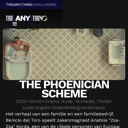
THE(ANY)THING
ZAKELIJK
EN
NL
THE PHOENICIAN
SCHEME
2025
•
101
min
•
Drama, Actie, Komedie, Thriller
Audio:
Engels
•
Ondertiteling:
Nederlands
Het verhaal van een familie en een familiebedrijf.
Benicio del Toro speelt zakenmagnaat Anatole "Zsa-
Zsa" Korda, een van de rijkste personen van Europa;