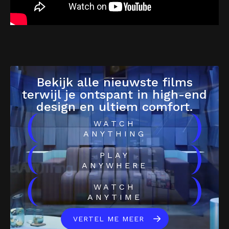
Bekijk alle nieuwste films
terwijl je ontspant in high-end
design en ultiem comfort.
(
)
WATCH
ANYTHING
(
)
PLAY
ANYWHERE
(
)
WATCH
ANYTIME
VERTEL ME MEER