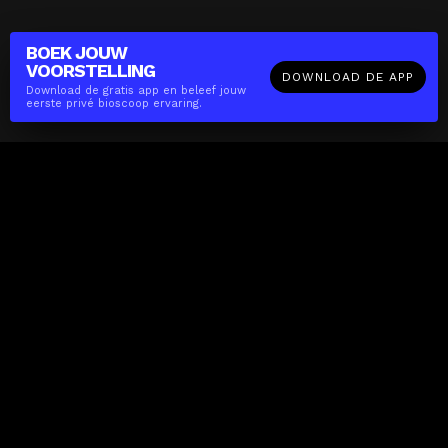
BOEK JOUW
VOORSTELLING
DOWNLOAD DE APP
Download de gratis app en beleef jouw
eerste privé bioscoop ervaring.
The(Any)Thing
FILMS
LOCATIES
BOEKEN
DE APP
GIFTCARD
OVER
FAQ
CONTACT
Zakelijk