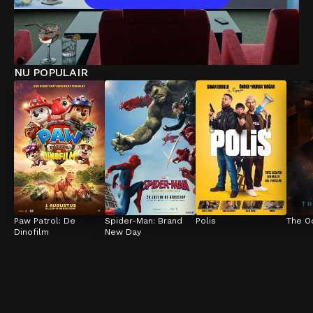
NU POPULAIR
Paw Patrol: De 
Spider-Man: Brand 
Polis
The O
Dinofilm
New Day