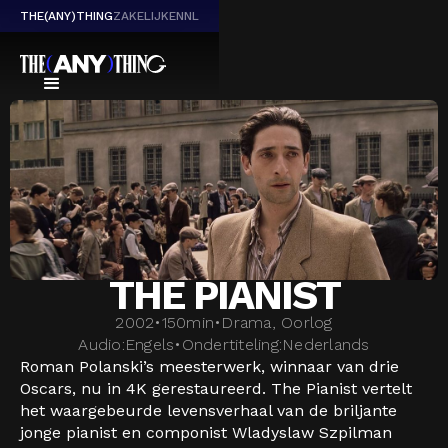
THE(ANY)THING
ZAKELIJK
EN
NL
THE PIANIST
2002
•
150
min
•
Drama, Oorlog
Audio:
Engels
•
Ondertiteling:
Nederlands
Roman Polanski’s meesterwerk, winnaar van drie
Oscars, nu in 4K gerestaureerd. The Pianist vertelt
het waargebeurde levensverhaal van de briljante
jonge pianist en componist Wladyslaw Szpilman