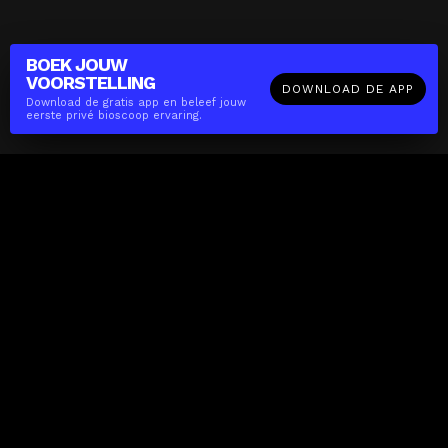
BOEK JOUW
VOORSTELLING
DOWNLOAD DE APP
Download de gratis app en beleef jouw
eerste privé bioscoop ervaring.
The(Any)Thing
FILMS
LOCATIES
BOEKEN
DE APP
GIFTCARD
OVER
FAQ
CONTACT
Zakelijk