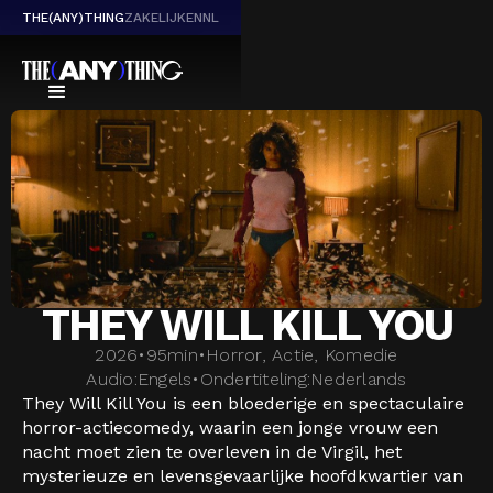
THE(ANY)THING
ZAKELIJK
EN
NL
THEY WILL KILL YOU
2026
•
95
min
•
Horror, Actie, Komedie
Audio:
Engels
•
Ondertiteling:
Nederlands
They Will Kill You is een bloederige en spectaculaire
horror-actiecomedy, waarin een jonge vrouw een
nacht moet zien te overleven in de Virgil, het
mysterieuze en levensgevaarlijke hoofdkwartier van