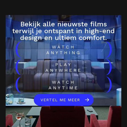
Bekijk alle nieuwste films
terwijl je ontspant in high-end
design en ultiem comfort.
(
)
WATCH
ANYTHING
(
)
PLAY
ANYWHERE
(
)
WATCH
ANYTIME
VERTEL ME MEER