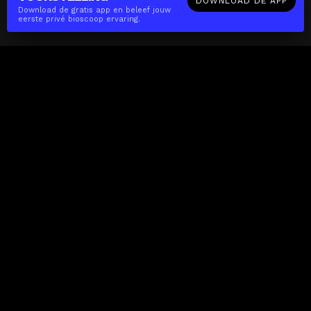
DOWNLOAD DE APP
Download de gratis app en beleef jouw
eerste privé bioscoop ervaring.
The(Any)Thing
FILMS
LOCATIES
BOEKEN
DE APP
GIFTCARD
OVER
FAQ
CONTACT
Zakelijk
MISSIE
LOCATIES
THE CUBE
PARTNERS