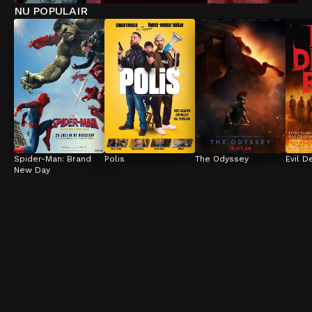
NU POPULAIR
Spider-Man: Brand 
Polis
The Odyssey
Evil D
New Day