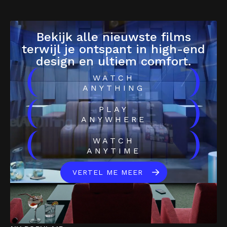
Bekijk alle nieuwste films
terwijl je ontspant in high-end
design en ultiem comfort.
(
)
WATCH
ANYTHING
(
)
PLAY
ANYWHERE
(
)
WATCH
ANYTIME
VERTEL ME MEER