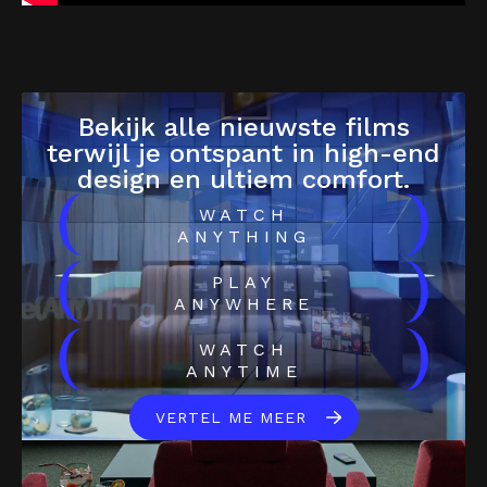
Bekijk alle nieuwste films
terwijl je ontspant in high-end
design en ultiem comfort.
(
)
WATCH
ANYTHING
(
)
PLAY
ANYWHERE
(
)
WATCH
ANYTIME
VERTEL ME MEER