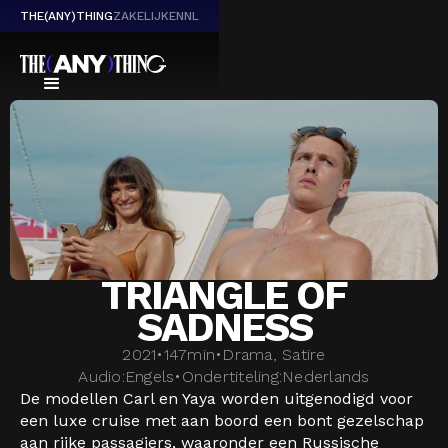
THE(ANY)THING
ZAKELIJK
EN
NL
TRIANGLE OF
SADNESS
2021
•
147
min
•
Drama, Satire
Audio:
Engels
•
Ondertiteling:
Nederlands
De modellen Carl en Yaya worden uitgenodigd voor
een luxe cruise met aan boord een bont gezelschap
aan rijke passagiers, waaronder een Russische