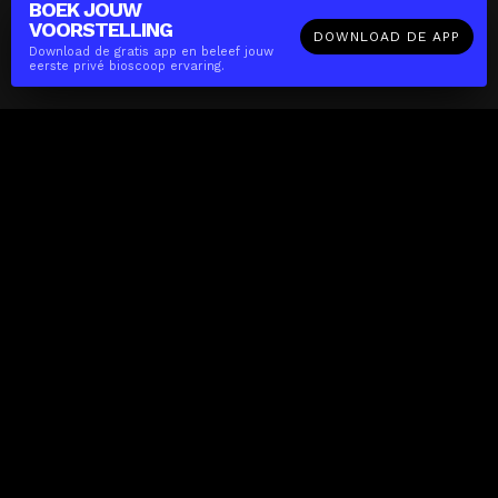
BOEK JOUW
VOORSTELLING
DOWNLOAD DE APP
Download de gratis app en beleef jouw
eerste privé bioscoop ervaring.
The(Any)Thing
FILMS
LOCATIES
BOEKEN
DE APP
GIFTCARD
OVER
FAQ
CONTACT
Zakelijk
MISSIE
LOCATIES