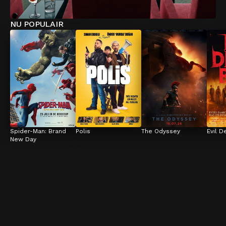
NU POPULAIR
Spider-Man: Brand 
Polis
The Odyssey
Evil D
New Day