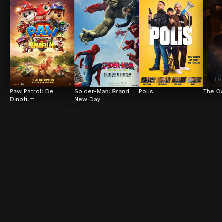
Paw Patrol: De 
Spider-Man: Brand 
Polis
The O
Dinofilm
New Day