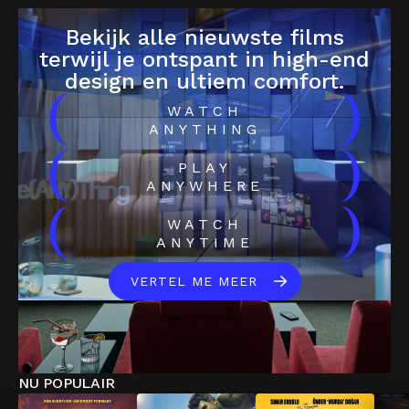
Bekijk alle nieuwste films
terwijl je ontspant in high-end
design en ultiem comfort.
(
)
WATCH
ANYTHING
(
)
PLAY
ANYWHERE
(
)
WATCH
ANYTIME
VERTEL ME MEER
NU POPULAIR