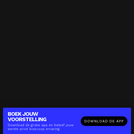
BOEK JOUW
VOORSTELLING
DOWNLOAD DE APP
Download de gratis app en beleef jouw
eerste privé bioscoop ervaring.