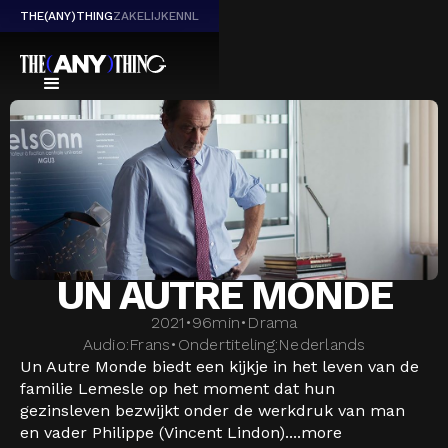
THE(ANY)THING
ZAKELIJK
EN
NL
UN AUTRE MONDE
2021
•
96
min
•
Drama
Audio:
Frans
•
Ondertiteling:
Nederlands
Un Autre Monde biedt een kijkje in het leven van de
familie Lemesle op het moment dat hun
gezinsleven bezwijkt onder de werkdruk van man
en vader Philippe (Vincent Lindon)....
more