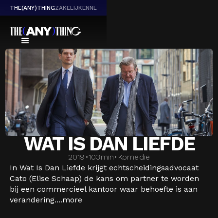
THE(ANY)THING
ZAKELIJK
EN
NL
WAT IS DAN LIEFDE
2019
•
103
min
•
Komedie
In Wat Is Dan Liefde krijgt echtscheidingsadvocaat
Cato (Elise Schaap) de kans om partner te worden
bij een commercieel kantoor waar behoefte is aan
verandering....
more