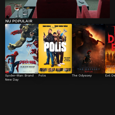
NU POPULAIR
Spider-Man: Brand 
Polis
The Odyssey
Evil D
New Day