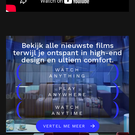
Bekijk alle nieuwste films
terwijl je ontspant in high-end
design en ultiem comfort.
(
)
WATCH
ANYTHING
(
)
PLAY
ANYWHERE
(
)
WATCH
ANYTIME
VERTEL ME MEER