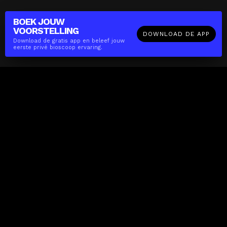
BOEK JOUW
VOORSTELLING
DOWNLOAD DE APP
Download de gratis app en beleef jouw
eerste privé bioscoop ervaring.
The(Any)Thing
FILMS
LOCATIES
BOEKEN
DE APP
GIFTCARD
OVER
FAQ
CONTACT
Zakelijk
MISSIE