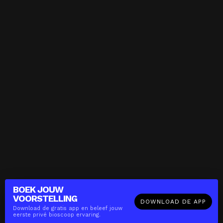
BOEK JOUW
VOORSTELLING
DOWNLOAD DE APP
Download de gratis app en beleef jouw
eerste privé bioscoop ervaring.