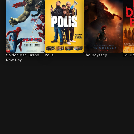
Spider-Man: Brand 
Polis
The Odyssey
Evil D
New Day