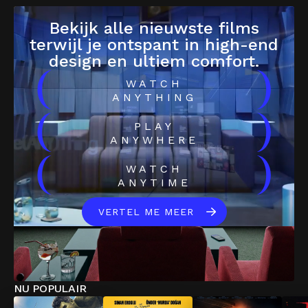
Bekijk alle nieuwste films
terwijl je ontspant in high-end
design en ultiem comfort.
(
)
WATCH
ANYTHING
(
)
PLAY
ANYWHERE
(
)
WATCH
ANYTIME
VERTEL ME MEER
NU POPULAIR