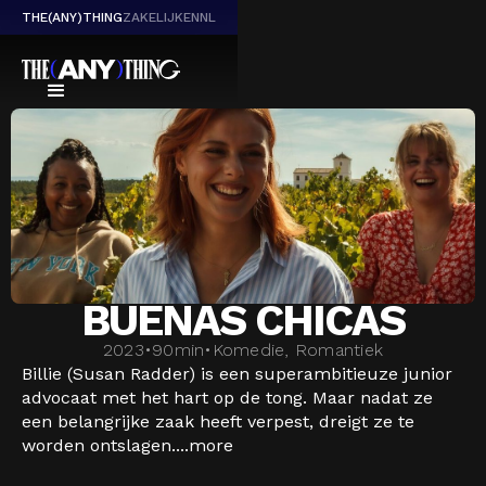
THE(ANY)THING
ZAKELIJK
EN
NL
BUENAS CHICAS
2023
•
90
min
•
Komedie, Romantiek
Billie (Susan Radder) is een superambitieuze junior
advocaat met het hart op de tong. Maar nadat ze
een belangrijke zaak heeft verpest, dreigt ze te
worden ontslagen....
more