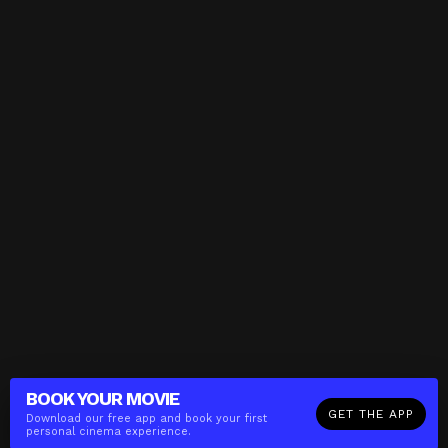
BOOK YOUR
MOVIE
GET THE APP
Download our free app and book your first
personal cinema experience.