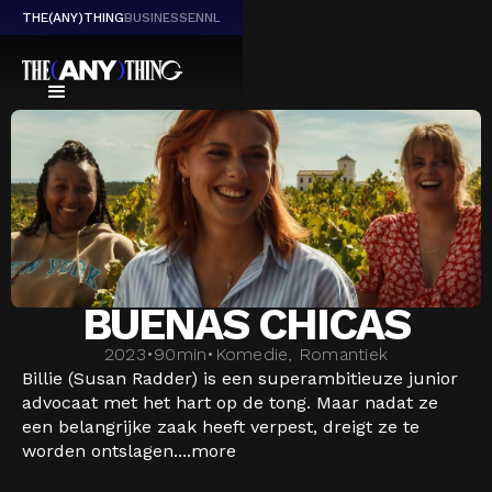
THE(ANY)THING
BUSINESS
EN
NL
BUENAS CHICAS
2023
•
90
min
•
Komedie, Romantiek
Billie (Susan Radder) is een superambitieuze junior
advocaat met het hart op de tong. Maar nadat ze
een belangrijke zaak heeft verpest, dreigt ze te
worden ontslagen....
more