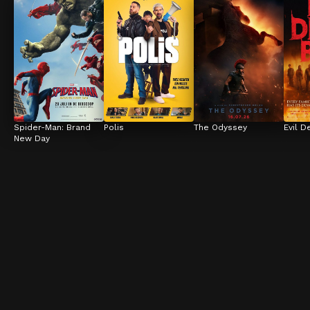
Spider-Man: Brand 
Polis
The Odyssey
Evil D
New Day