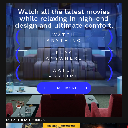
Watch all the latest movies
while relaxing in high-end
design and ultimate comfort.
(
)
WATCH
ANYTHING
(
)
PLAY
ANYWHERE
(
)
WATCH
ANYTIME
TELL ME MORE
POPULAR THINGS