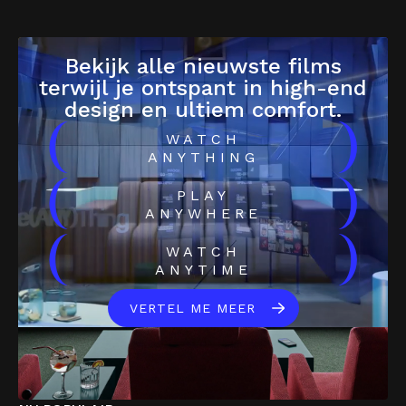
Bekijk alle nieuwste films
terwijl je ontspant in high-end
design en ultiem comfort.
(
)
WATCH
ANYTHING
(
)
PLAY
ANYWHERE
(
)
WATCH
ANYTIME
VERTEL ME MEER