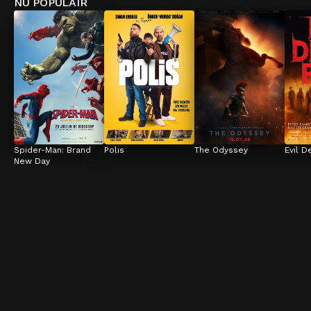
NU POPULAIR
Spider-Man: Brand 
Polis
The Odyssey
Evil D
New Day