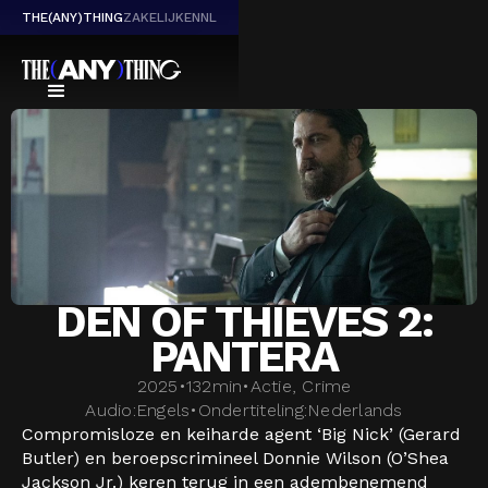
THE(ANY)THING
ZAKELIJK
EN
NL
DEN OF THIEVES 2:
PANTERA
2025
•
132
min
•
Actie, Crime
Audio:
Engels
•
Ondertiteling:
Nederlands
Compromisloze en keiharde agent ‘Big Nick’ (Gerard
Butler) en beroepscrimineel Donnie Wilson (O’Shea
Jackson Jr.) keren terug in een adembenemend