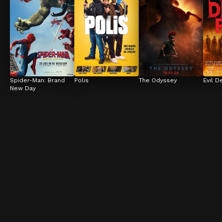
Spider-Man: Brand 
Polis
The Odyssey
Evil D
New Day