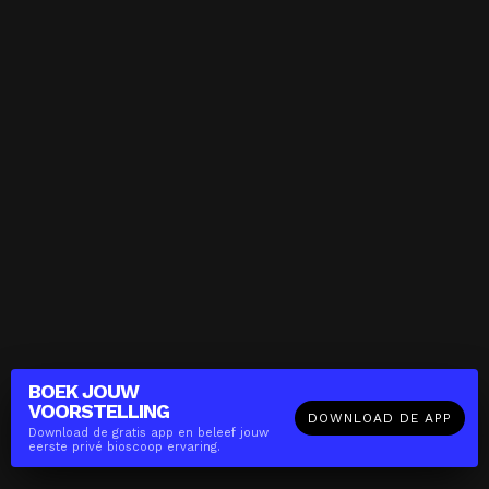
BOEK JOUW
VOORSTELLING
DOWNLOAD DE APP
Download de gratis app en beleef jouw
eerste privé bioscoop ervaring.