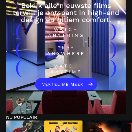
Bekijk alle nieuwste films
terwijl je ontspant in high-end
design en ultiem comfort.
(
)
WATCH
ANYTHING
(
)
PLAY
ANYWHERE
(
)
WATCH
ANYTIME
VERTEL ME MEER
NU POPULAIR