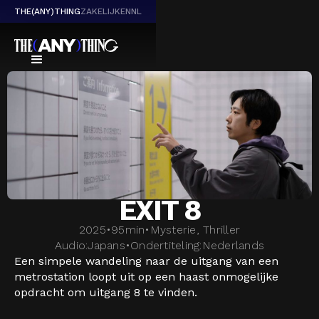
THE(ANY)THING
ZAKELIJK
EN
NL
EXIT 8
2025
•
95
min
•
Mysterie, Thriller
Audio:
Japans
•
Ondertiteling:
Nederlands
Een simpele wandeling naar de uitgang van een
metrostation loopt uit op een haast onmogelijke
opdracht om uitgang 8 te vinden.