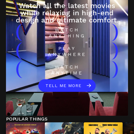
Watch all the latest movies
while relaxing in high-end
design and ultimate comfort.
(
)
WATCH
ANYTHING
(
)
PLAY
ANYWHERE
(
)
WATCH
ANYTIME
TELL ME MORE
POPULAR THINGS