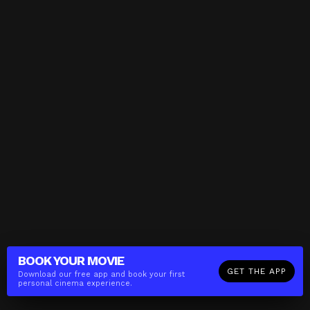
BOOK YOUR
MOVIE
GET THE APP
Download our free app and book your first
personal cinema experience.