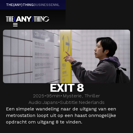
THE(ANY)THING
BUSINESS
EN
NL
EXIT 8
2025
•
95
min
•
Mysterie, Thriller
Audio:
Japans
•
Subtitle:
Nederlands
Een simpele wandeling naar de uitgang van een
metrostation loopt uit op een haast onmogelijke
opdracht om uitgang 8 te vinden.