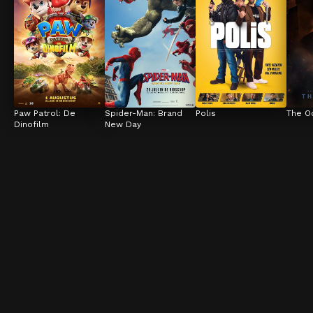
Paw Patrol: De 
Spider-Man: Brand 
Polis
The O
Dinofilm
New Day