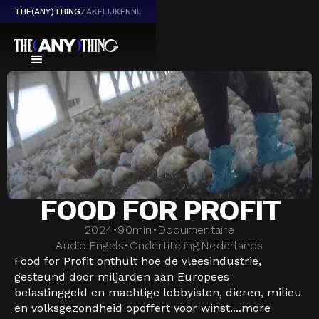
THE(ANY)THING
ZAKELIJK
EN
NL
FOOD FOR PROFIT
2024
•
90
min
•
Documentaire
Audio:
Engels
•
Ondertiteling:
Nederlands
Food for Profit onthult hoe de vleesindustrie,
gesteund door miljarden aan Europees
belastinggeld en machtige lobbyisten, dieren, milieu
en volksgezondheid opoffert voor winst....
more