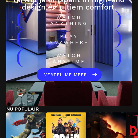
design en ultiem comfort.
(
)
WATCH
ANYTHING
(
)
PLAY
ANYWHERE
(
)
WATCH
ANYTIME
VERTEL ME MEER
NU POPULAIR