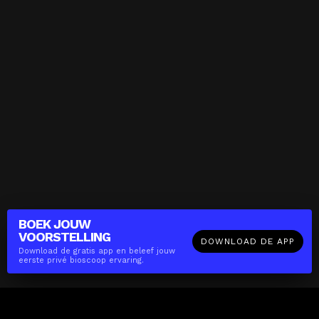
BOEK JOUW
VOORSTELLING
DOWNLOAD DE APP
Download de gratis app en beleef jouw
eerste privé bioscoop ervaring.