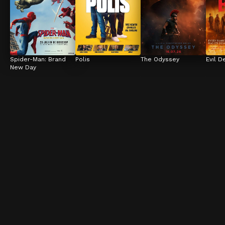
Spider-Man: Brand 
Polis
The Odyssey
Evil D
New Day