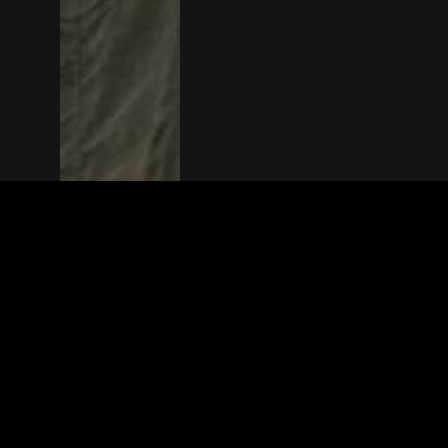
The(Any)Thing
FILMS
LOCATIES
BOEKEN
DE APP
GIFTCARD
OVER
FAQ
CONTACT
© TheAnyThing BV 2025
Privacyverkla