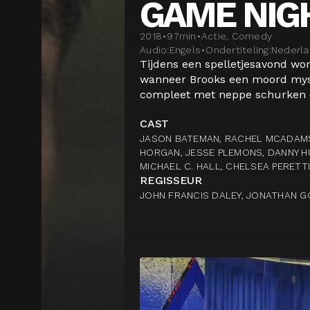
GAME NIG
2018
•
97
min
•
Actie, Comedy
Audio:
Engels
•
Ondertiteling:
Nederl
Tijdens een spelletjesavond wor
wanneer Brooks een moord myste
compleet met neppe schurken en
CAST
JASON BATEMAN, RACHEL MCADAMS
HORGAN, JESSE PLEMONS, DANNY H
MICHAEL C. HALL, CHELSEA PERETT
REGISSEUR
JOHN FRANCIS DALEY, JONATHAN G