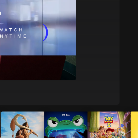
m
)
WATCH
NYTIME