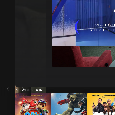
(
WATC
ANYTHI
NU POPULAIR