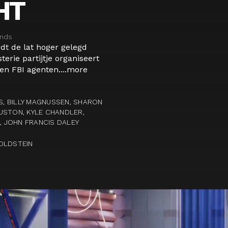
HT
ands
dt de lat hoger gelegd
rie partijtje organiseert
 FBI agenten....
more
, BILLY MAGNUSSEN, SHARON
USTON, KYLE CHANDLER,
I, JOHN FRANCIS DALEY
OLDSTEIN