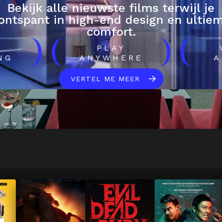
Bekijk alle nieuwste films terwijl je
ontspant in high-end design en ultie
comfort.
)
(
)
(
H
PLAY
NG
ANYWHERE
A
VERTEL ME MEER