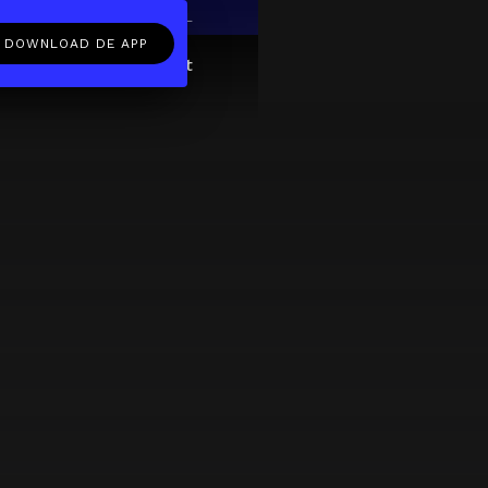
EN
NL
DOWNLOAD DE APP
ftcard
Over
FAQ
Contact