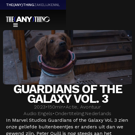
THE(ANY)THING
ZAKELIJK
EN
NL
GUARDIANS OF THE
GALAXY VOL. 3
2023
•
150
min
•
Actie, Avontuur
Audio:
Engels
•
Ondertiteling:
Nederlands
In Marvel Studios Guardians of the Galaxy Vol. 3 zien
onze geliefde buitenbeentjes er anders uit dan we
gewend zijn. Peter Quill is nog steeds aan het