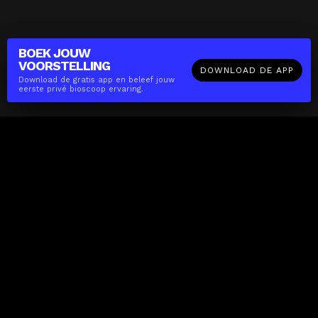
BOEK JOUW
VOORSTELLING
DOWNLOAD DE APP
Download de gratis app en beleef jouw
eerste privé bioscoop ervaring.
The(Any)Thing
FILMS
LOCATIES
BOEKEN
DE APP
GIFTCARD
OVER
FAQ
CONTACT