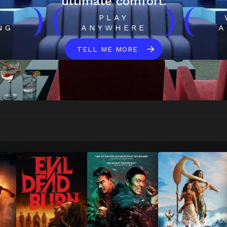
ultimate comfort.
)
(
)
(
H
PLAY
NG
ANYWHERE
A
TELL ME MORE