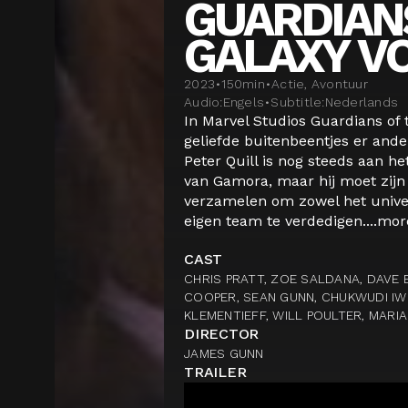
GUARDIAN
GALAXY VO
2023
•
150
min
•
Actie, Avontuur
Audio:
Engels
•
Subtitle:
Nederlands
In Marvel Studios Guardians of 
geliefde buitenbeentjes er ande
Peter Quill is nog steeds aan he
van Gamora, maar hij moet zij
verzamelen om zowel het unive
eigen team te verdedigen....
mor
CAST
CHRIS PRATT, ZOE SALDANA, DAVE B
COOPER, SEAN GUNN, CHUKWUDI IWU
KLEMENTIEFF, WILL POULTER, MARI
DIRECTOR
JAMES GUNN
TRAILER