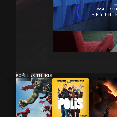
(
WATC
ANYTHI
POPULAR THINGS