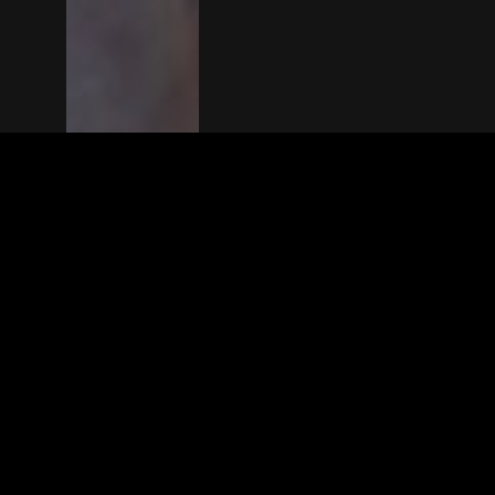
The(Any)Thing
MOVIES
LOCATIONS
BOOKING
THE APP
GIFTCARD
ABOUT
FAQ
CONTACT
© TheAnyThing BV 2025
Privacy Stat