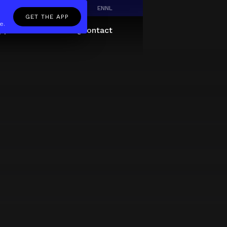
EN
NL
GET THE APP
e.
pp
Giftcard
About
FAQ
Contact