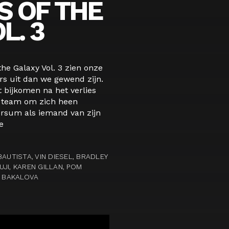
S OF THE
L. 3
the Galaxy Vol. 3 zien onze
rs uit dan we gewend zijn.
t bijkomen na het verlies
n team om zich heen
rsum als iemand van zijn
e
AUTISTA, VIN DIESEL, BRADLEY
JI, KAREN GILLAN, POM
A BAKALOVA