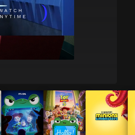
)
WATCH
NYTIME