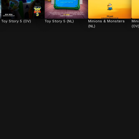
Toy Story 5 (OV)
Toy Story 5 (NL)
Minions & Monsters 
Min
(NL)
(OV