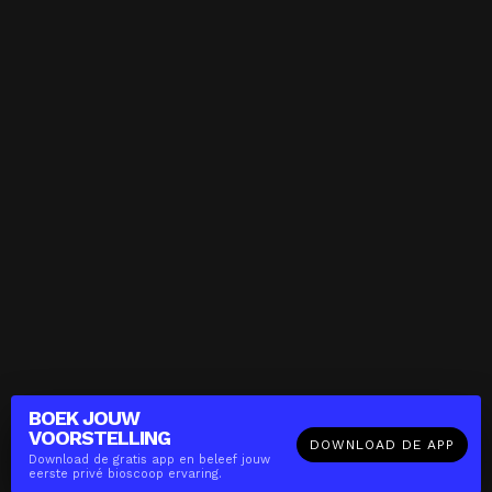
BOEK JOUW
VOORSTELLING
DOWNLOAD DE APP
Download de gratis app en beleef jouw
eerste privé bioscoop ervaring.