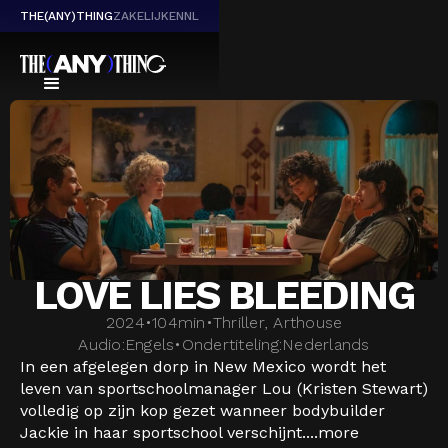
THE(ANY)THING
ZAKELIJK
EN
NL
LOVE LIES BLEEDING
2024
•
104
min
•
Thriller, Arthouse
Audio:
Engels
•
Ondertiteling:
Nederlands
In een afgelegen dorp in New Mexico wordt het
leven van sportschoolmanager Lou (Kristen Stewart)
volledig op zijn kop gezet wanneer bodybuilder
Jackie in haar sportschool verschijnt....
more