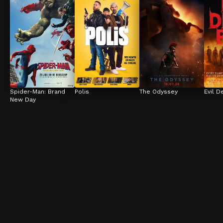
Spider-Man: Brand 
Polis
The Odyssey
Evil D
New Day