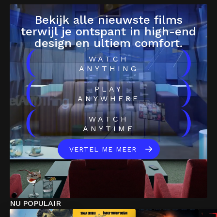
Bekijk alle nieuwste films
terwijl je ontspant in high-end
design en ultiem comfort.
(
)
WATCH
ANYTHING
(
)
PLAY
ANYWHERE
(
)
WATCH
ANYTIME
VERTEL ME MEER
NU POPULAIR