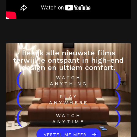
Bekijk alle nieuwste films
terwijl je ontspant in high-end
design en ultiem comfort.
(
)
WATCH
ANYTHING
(
)
PLAY
ANYWHERE
(
)
WATCH
ANYTIME
VERTEL ME MEER