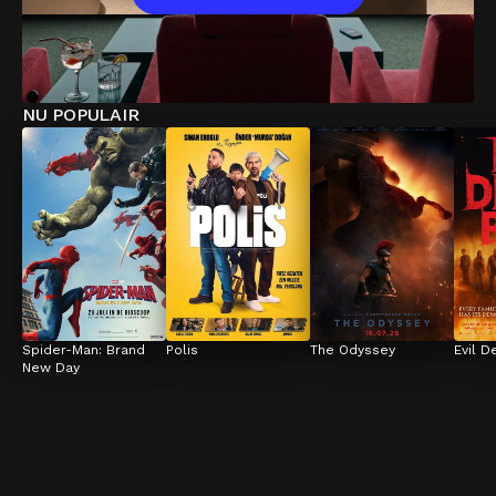
NU POPULAIR
Spider-Man: Brand 
Polis
The Odyssey
Evil D
New Day