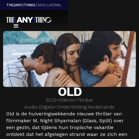
THE(ANY)THING
ZAKELIJK
EN
NL
OLD
2021
•
109
min
•
Thriller
Audio:
Engels
•
Ondertiteling:
Nederlands
Old is de huiveringwekkende nieuwe thriller van
filmmaker M. Night Shyamalan (Glass, Split) over
een gezin, dat tijdens hun tropische vakantie
ontdekt dat het afgelegen strand waar ze zich een