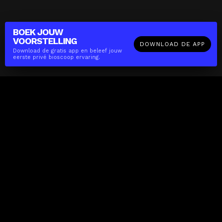
BOEK JOUW
VOORSTELLING
DOWNLOAD DE APP
Download de gratis app en beleef jouw
eerste privé bioscoop ervaring.
The(Any)Thing
FILMS
LOCATIES
BOEKEN
DE APP
GIFTCARD
OVER
FAQ
CONTACT
Zakelijk