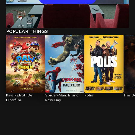
POPULAR THINGS
Paw Patrol: De 
Spider-Man: Brand 
Polis
The O
Dinofilm
New Day