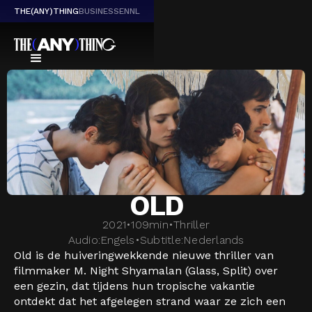
THE(ANY)THING
BUSINESS
EN
NL
OLD
2021
•
109
min
•
Thriller
Audio:
Engels
•
Subtitle:
Nederlands
Old is de huiveringwekkende nieuwe thriller van
filmmaker M. Night Shyamalan (Glass, Split) over
een gezin, dat tijdens hun tropische vakantie
ontdekt dat het afgelegen strand waar ze zich een