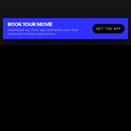
BOOK YOUR
MOVIE
GET THE APP
Download our free app and book your first
personal cinema experience.
The(Any)Thing
MOVIES
LOCATIONS
BOOKING
THE APP
GIFTCARD
ABOUT
FAQ
CONTACT
Business