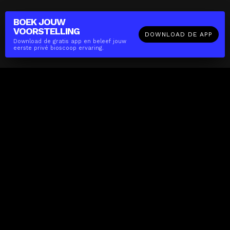
BOEK JOUW
VOORSTELLING
DOWNLOAD DE APP
Download de gratis app en beleef jouw
eerste privé bioscoop ervaring.
The(Any)Thing
FILMS
LOCATIES
BOEKEN
DE APP
GIFTCARD
OVER
FAQ
CONTACT
Zakelijk
MISSIE