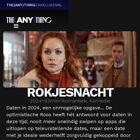
THE(ANY)THING
ZAKELIJK
EN
NL
ROKJESNACHT
2024
•
93
min
•
Romantiek, Komedie
Daten in 2024, een onmogelijke opgave... De
optimistische Roos heeft hét antwoord voor daten in
deze tijd; nooit meer oneindig swipen op apps die
uitlopen op teleurstellende dates, maar een date
met je ideale wederhelft zorgvuldig gekoppeld door