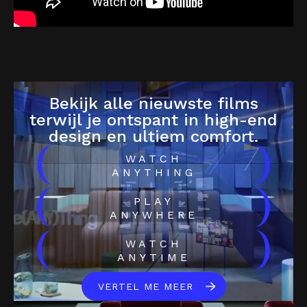
Bekijk alle nieuwste films
terwijl je ontspant in high-end
design en ultiem comfort.
(
)
WATCH
ANYTHING
(
)
PLAY
ANYWHERE
(
)
WATCH
ANYTIME
VERTEL ME MEER