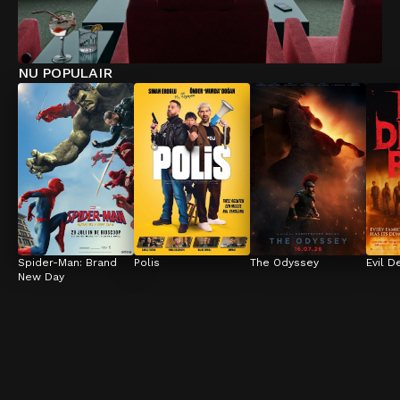
NU POPULAIR
Spider-Man: Brand 
Polis
The Odyssey
Evil D
New Day