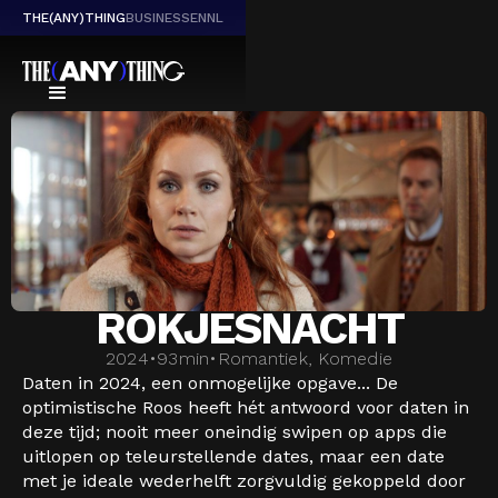
THE(ANY)THING
BUSINESS
EN
NL
ROKJESNACHT
2024
•
93
min
•
Romantiek, Komedie
Daten in 2024, een onmogelijke opgave... De
optimistische Roos heeft hét antwoord voor daten in
deze tijd; nooit meer oneindig swipen op apps die
uitlopen op teleurstellende dates, maar een date
met je ideale wederhelft zorgvuldig gekoppeld door