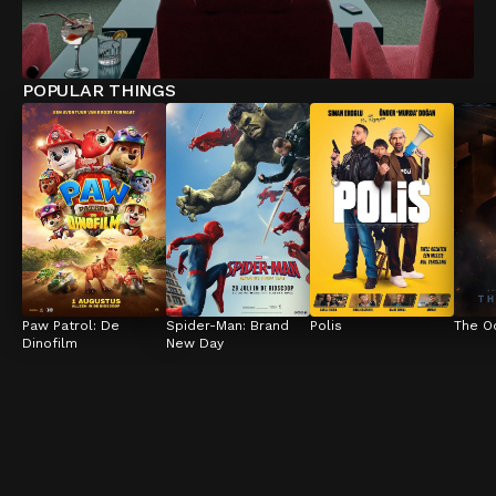
POPULAR THINGS
Paw Patrol: De 
Spider-Man: Brand 
Polis
The O
Dinofilm
New Day