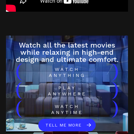
Watch all the latest movies
while relaxing in high-end
design and ultimate comfort.
(
)
WATCH
ANYTHING
(
)
PLAY
ANYWHERE
(
)
WATCH
ANYTIME
TELL ME MORE