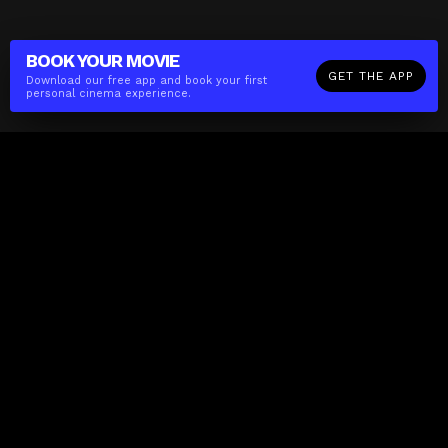
BOOK YOUR
MOVIE
GET THE APP
Download our free app and book your first
personal cinema experience.
The(Any)Thing
MOVIES
LOCATIONS
BOOKING
THE APP
GIFTCARD
ABOUT
FAQ
CONTACT
Business
MISSION