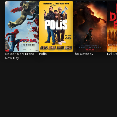
Spider-Man: Brand 
Polis
The Odyssey
Evil D
New Day