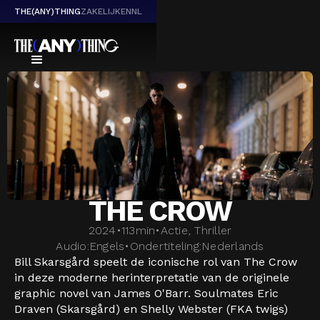
THE(ANY)THING
ZAKELIJK
EN
NL
THE CROW
2024
•
113
min
•
Actie, Thriller
Audio:
Engels
•
Ondertiteling:
Nederlands
Bill Skarsgård speelt de iconische rol van The Crow
in deze moderne herinterpretatie van de originele
graphic novel van James O'Barr. Soulmates Eric
Draven (Skarsgård) en Shelly Webster (FKA twigs)