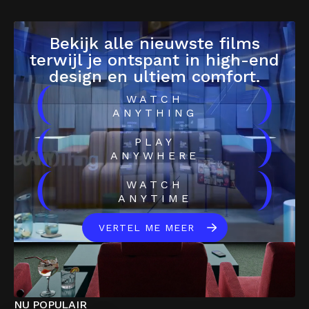
Bekijk alle nieuwste films
terwijl je ontspant in high-end
design en ultiem comfort.
(
)
WATCH
ANYTHING
(
)
PLAY
ANYWHERE
(
)
WATCH
ANYTIME
VERTEL ME MEER
NU POPULAIR