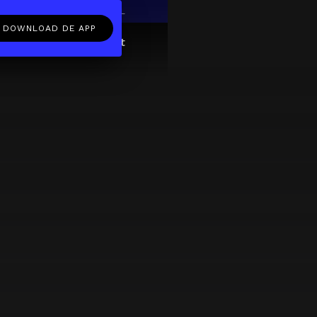
EN
NL
DOWNLOAD DE APP
ftcard
Over
FAQ
Contact