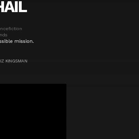
HAIL
ncefiction
ands
ssible mission.
LIZ KINGSMAN