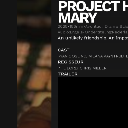
PROJECT 
MARY
2025
•
156
min
•
Avontuur, Drama, Scie
Audio:
Engels
•
Ondertiteling:
Nederl
An unlikely friendship. An impo
CAST
RYAN GOSLING, MILANA VAYNTRUB, 
REGISSEUR
PHIL LORD, CHRIS MILLER
TRAILER