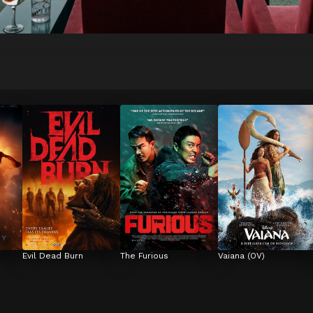
Evil Dead Burn
The Furious
Vaiana (OV)