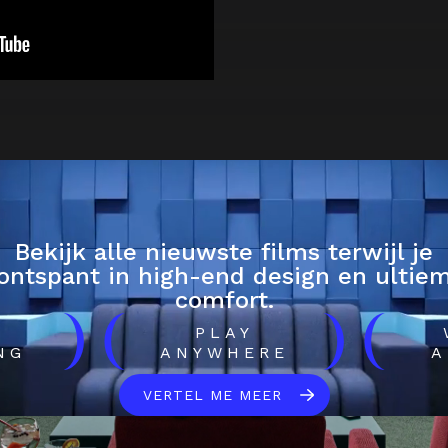
Bekijk alle nieuwste films terwijl je
ontspant in high-end design en ultie
comfort.
)
(
)
(
H
PLAY
NG
ANYWHERE
A
VERTEL ME MEER