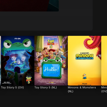
Toy Story 5 (OV)
Toy Story 5 (NL)
Minions & Monsters 
Min
(NL)
(OV