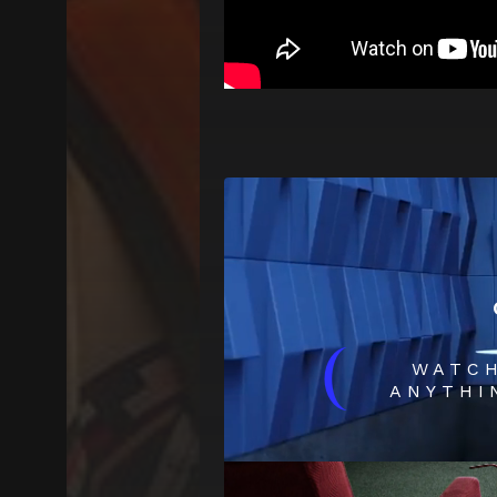
(
WATC
ANYTHI