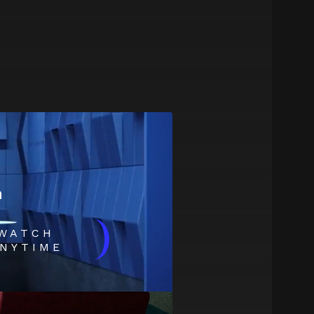
m
)
WATCH
NYTIME