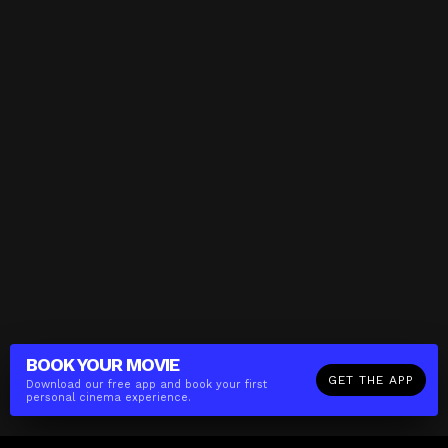
BOOK YOUR
MOVIE
GET THE APP
Download our free app and book your first
personal cinema experience.