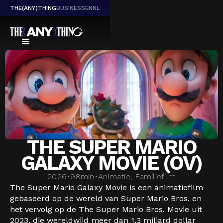
THE(ANY)THING
BUSINESS
EN
NL
THE SUPER MARIO
GALAXY MOVIE (OV)
2026
•
98
min
•
Animatie, Familiefilm
The Super Mario Galaxy Movie is een animatiefilm
gebaseerd op de wereld van Super Mario Bros. en
het vervolg op de The Super Mario Bros. Movie uit
2023, die wereldwijd meer dan 1,3 miljard dollar