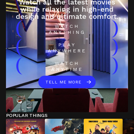
Watch all the latest movies
while relaxing in high-end
design and ultimate comfort.
(
)
WATCH
ANYTHING
(
)
PLAY
ANYWHERE
(
)
WATCH
ANYTIME
TELL ME MORE
POPULAR THINGS