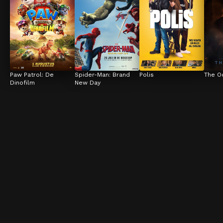
Paw Patrol: De 
Spider-Man: Brand 
Polis
The O
Dinofilm
New Day