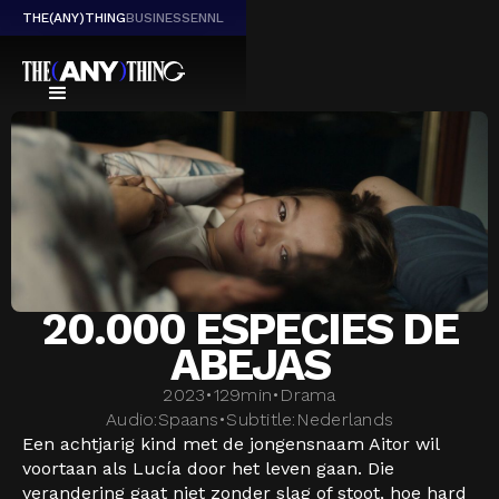
THE(ANY)THING
BUSINESS
EN
NL
20.000 ESPECIES DE
ABEJAS
2023
•
129
min
•
Drama
Audio:
Spaans
•
Subtitle:
Nederlands
Een achtjarig kind met de jongensnaam Aitor wil
voortaan als Lucía door het leven gaan. Die
verandering gaat niet zonder slag of stoot, hoe hard