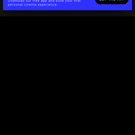
Download our free app and book your first
personal cinema experience.
The(Any)Thing
MOVIES
LOCATIONS
BOOKING
THE APP
GIFTCARD
ABOUT
FAQ
CONTACT
Business
MISSION
LOCATIONS
THE CUBE
PARTNERS