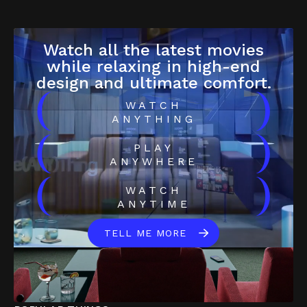
Watch all the latest movies
while relaxing in high-end
design and ultimate comfort.
(
)
WATCH
ANYTHING
(
)
PLAY
ANYWHERE
(
)
WATCH
ANYTIME
TELL ME MORE