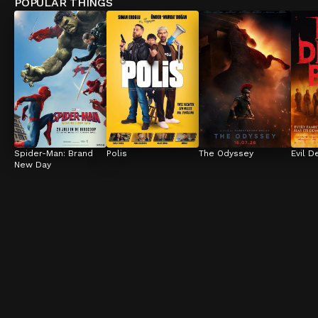
POPULAR THINGS
Spider-Man: Brand 
Polis
The Odyssey
Evil D
New Day