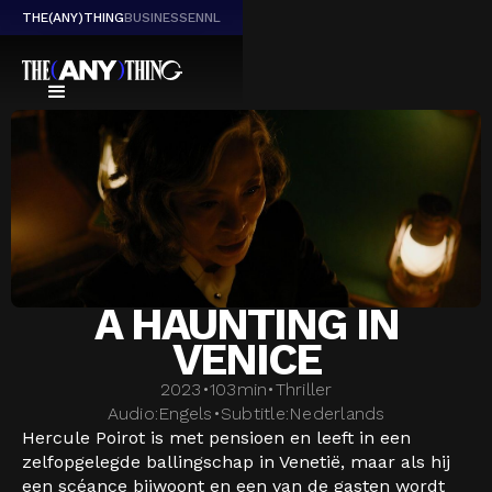
THE(ANY)THING
BUSINESS
EN
NL
A HAUNTING IN
VENICE
2023
•
103
min
•
Thriller
Audio:
Engels
•
Subtitle:
Nederlands
Hercule Poirot is met pensioen en leeft in een
zelfopgelegde ballingschap in Venetië, maar als hij
een scéance bijwoont en een van de gasten wordt