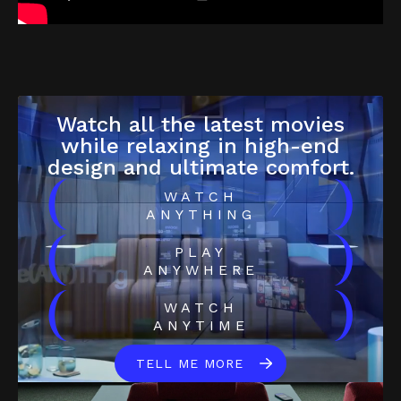
Watch all the latest movies
while relaxing in high-end
design and ultimate comfort.
(
)
WATCH
ANYTHING
(
)
PLAY
ANYWHERE
(
)
WATCH
ANYTIME
TELL ME MORE