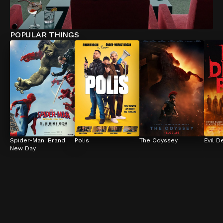
POPULAR THINGS
Spider-Man: Brand 
Polis
The Odyssey
Evil D
New Day