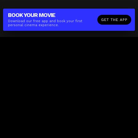
BOOK YOUR
MOVIE
GET THE APP
Download our free app and book your first
personal cinema experience.
The(Any)Thing
MOVIES
LOCATIONS
BOOKING
THE APP
GIFTCARD
ABOUT
FAQ
CONTACT
Business
MISSION