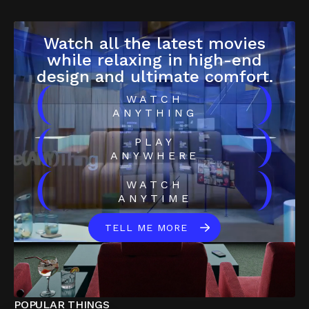
Watch all the latest movies
while relaxing in high-end
design and ultimate comfort.
(
)
WATCH
ANYTHING
(
)
PLAY
ANYWHERE
(
)
WATCH
ANYTIME
TELL ME MORE
POPULAR THINGS