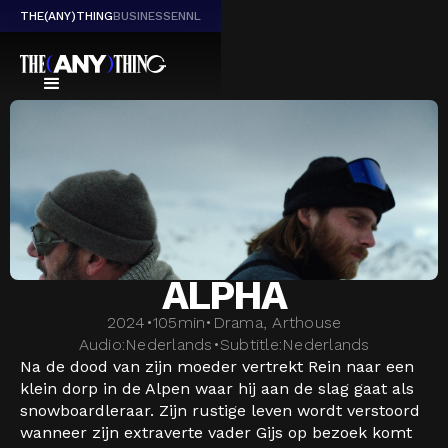
THE(ANY)THING
BUSINESS
EN
NL
ALPHA
2024
•
105
min
•
Drama, Arthouse
Audio:
Nederlands
•
Subtitle:
Nederlands
Na de dood van zijn moeder vertrekt Rein naar een
klein dorp in de Alpen waar hij aan de slag gaat als
snowboardleraar. Zijn rustige leven wordt verstoord
wanneer zijn extraverte vader Gijs op bezoek komt