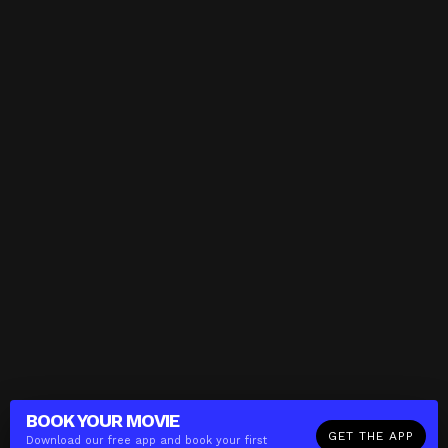
BOOK YOUR
MOVIE
GET THE APP
Download our free app and book your first