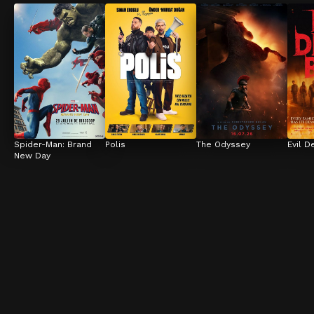
Spider-Man: Brand 
Polis
The Odyssey
Evil D
New Day