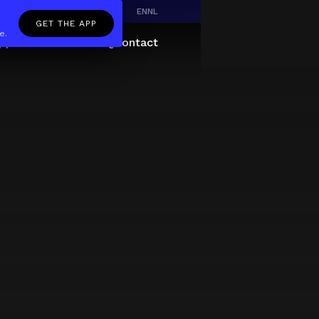
EN
NL
GET THE APP
e.
pp
Giftcard
About
FAQ
Contact