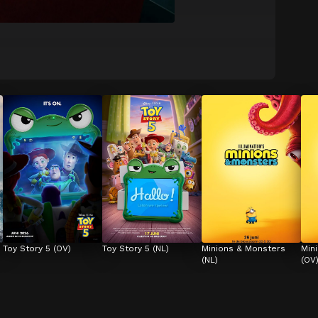
Toy Story 5 (OV)
Toy Story 5 (NL)
Minions & Monsters 
Min
(NL)
(OV