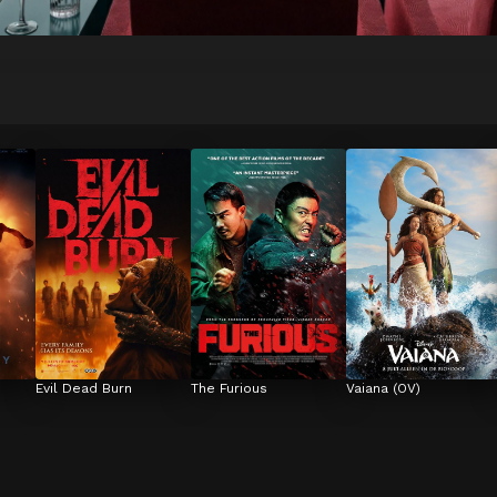
Evil Dead Burn
The Furious
Vaiana (OV)