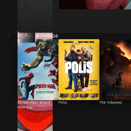
POPULAR THINGS
Spider-Man: Brand 
Polis
The Odyssey
New Day