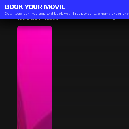
THE(ANY)THING
BUSINESS
BOOK YOUR
MOVIE
Download our free app and book your first personal cinema experienc
Movies
Locations
Booking
The A