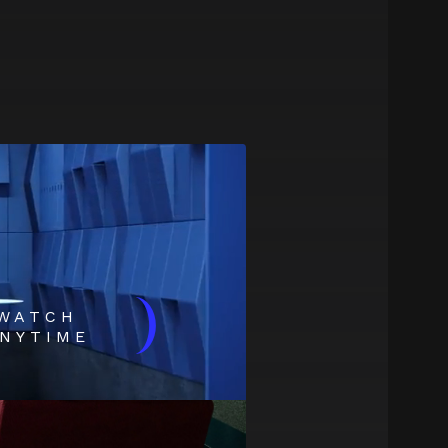
)
WATCH
NYTIME