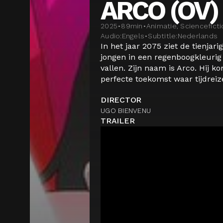
ARCO (OV)
2025
•
89
min
•
Animatie, Scienceficti
Audio:
Engels
•
Subtitle:
Nederlands
In het jaar 2075 ziet de tienjar
jongen in een regenboogkleurig
vallen. Zijn naam is Arco. Hij ko
perfecte toekomst waar tijdreizen
DIRECTOR
UGO BIENVENU
TRAILER