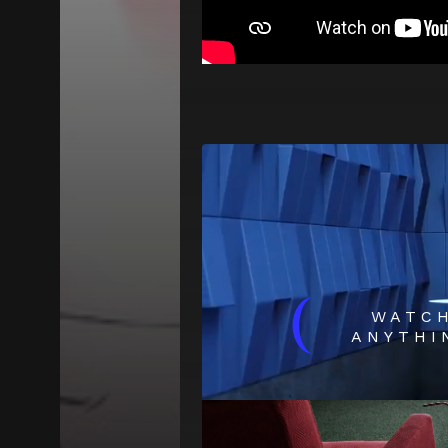
(
WATC
ANYTHI