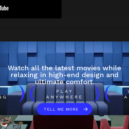
Watch all the latest movies while
relaxing in high-end design and
ultimate comfort.
)
(
)
(
H
PLAY
NG
ANYWHERE
A
TELL ME MORE