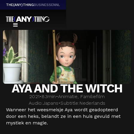
THE(ANY)THING
BUSINESS
EN
NL
AYA AND THE WITCH
2021
•
83
min
•
Animatie, Familiefilm
Audio:
Japans
•
Subtitle:
Nederlands
Wanneer het weesmeisje Aya wordt geadopteerd
door een heks, belandt ze in een huis gevuld met
mystiek en magie.