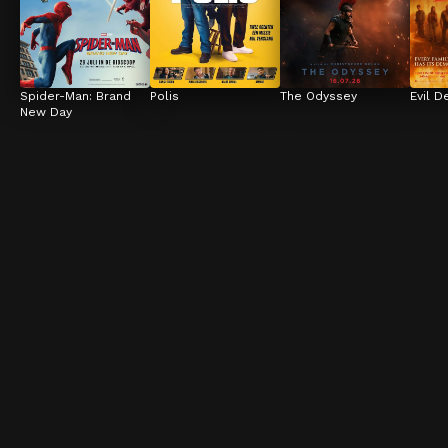
Spider-Man: Brand 
Polis
The Odyssey
Evil D
New Day