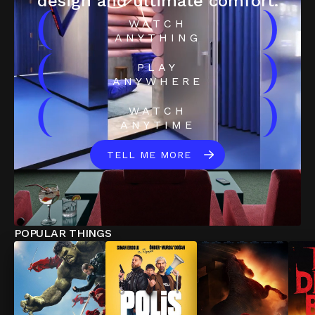
design and ultimate comfort.
(
)
WATCH
ANYTHING
(
)
PLAY
ANYWHERE
(
)
WATCH
ANYTIME
TELL ME MORE
POPULAR THINGS