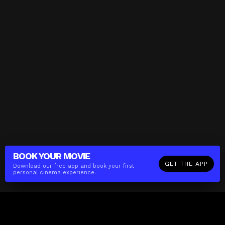
BOOK YOUR
MOVIE
GET THE APP
Download our free app and book your first
personal cinema experience.
The(Any)Thing