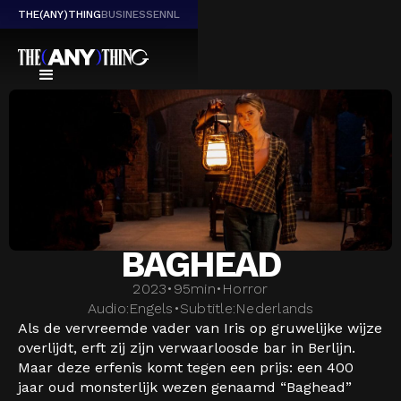
THE(ANY)THING
BUSINESS
EN
NL
BAGHEAD
2023
•
95
min
•
Horror
Audio:
Engels
•
Subtitle:
Nederlands
Als de vervreemde vader van Iris op gruwelijke wijze
overlijdt, erft zij zijn verwaarloosde bar in Berlijn.
Maar deze erfenis komt tegen een prijs: een 400
jaar oud monsterlijk wezen genaamd “Baghead”