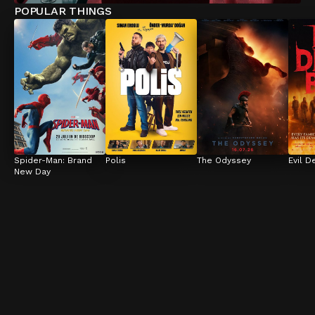
POPULAR THINGS
Spider-Man: Brand 
Polis
The Odyssey
Evil D
New Day