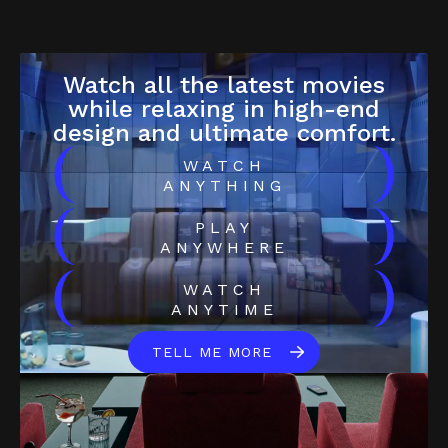
Watch all the latest movies
while relaxing in high-end
design and ultimate comfort.
(
)
WATCH
ANYTHING
(
)
PLAY
ANYWHERE
(
)
WATCH
ANYTIME
TELL ME MORE