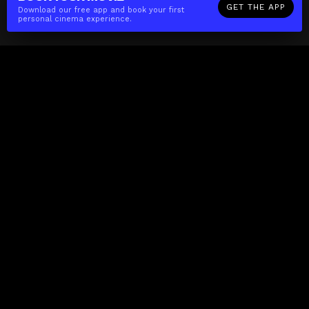
GET THE APP
Download our free app and book your first
personal cinema experience.
The(Any)Thing
MOVIES
LOCATIONS
BOOKING
THE APP
GIFTCARD
ABOUT
FAQ
CONTACT
Business
MISSION
LOCATIONS
THE CUBE
PARTNERS