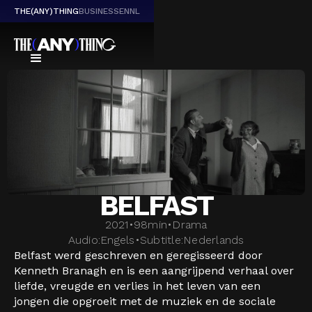
THE(ANY)THING
BUSINESS
EN
NL
BELFAST
2021
•
98
min
•
Drama
Audio:
Engels
•
Subtitle:
Nederlands
Belfast werd geschreven en geregisseerd door
Kenneth Branagh en is een aangrijpend verhaal over
liefde, vreugde en verlies in het leven van een
jongen die opgroeit met de muziek en de sociale