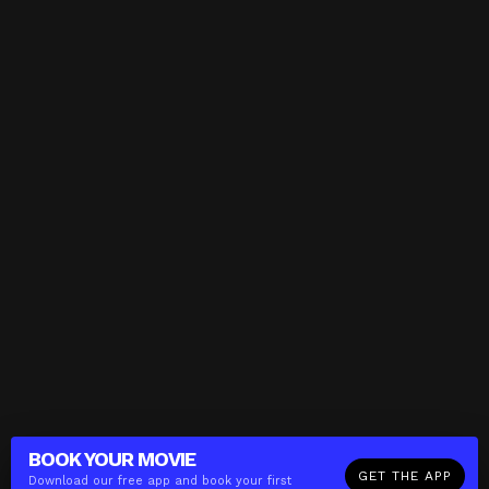
BOOK YOUR
MOVIE
GET THE APP
Download our free app and book your first