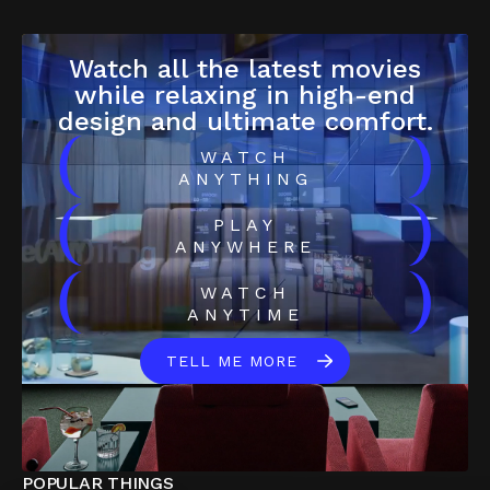
Watch all the latest movies
while relaxing in high-end
design and ultimate comfort.
(
)
WATCH
ANYTHING
(
)
PLAY
ANYWHERE
(
)
WATCH
ANYTIME
TELL ME MORE
POPULAR THINGS