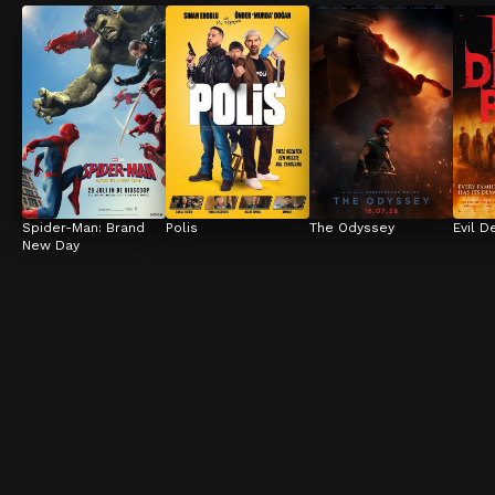
Spider-Man: Brand 
Polis
The Odyssey
Evil D
New Day