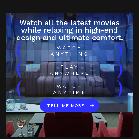
Watch all the latest movies
while relaxing in high-end
design and ultimate comfort.
(
)
WATCH
ANYTHING
(
)
PLAY
ANYWHERE
(
)
WATCH
ANYTIME
TELL ME MORE