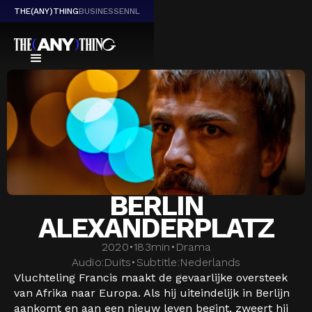
THE(ANY)THING
BUSINESS
EN
NL
BERLIN
ALEXANDERPLATZ
2020
•
183
min
•
Drama
Audio:
Duits
•
Subtitle:
Nederlands
Vluchteling Francis maakt de gevaarlijke oversteek
van Afrika naar Europa. Als hij uiteindelijk in Berlijn
aankomt en aan een nieuw leven begint, zweert hij