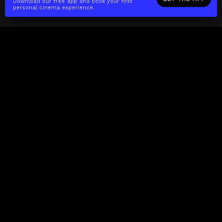
Download our free app and book your first
personal cinema experience.
The(Any)Thing
MOVIES
LOCATIONS
BOOKING
THE APP
GIFTCARD
ABOUT
FAQ
CONTACT
Business
MISSION
LOCATIONS
THE CUBE
PARTNERS