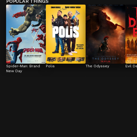
POPULAR THINGS
Spider-Man: Brand 
Polis
The Odyssey
Evil D
New Day