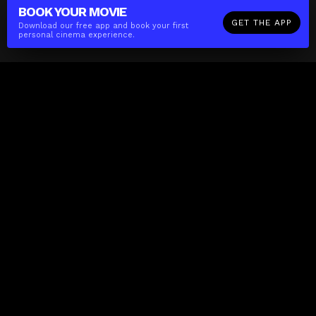
BOOK YOUR
MOVIE
GET THE APP
Download our free app and book your first
personal cinema experience.
The(Any)Thing
MOVIES
LOCATIONS
BOOKING
THE APP
GIFTCARD
ABOUT
FAQ
CONTACT
Business
MISSION
LOCATIONS
THE CUBE