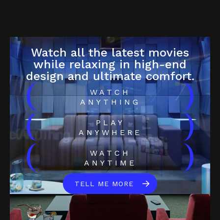
Watch all the latest movies
while relaxing in high-end
design and ultimate comfort.
(
)
WATCH
ANYTHING
(
)
PLAY
ANYWHERE
(
)
WATCH
ANYTIME
TELL ME MORE