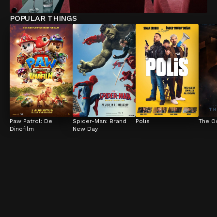
POPULAR THINGS
Paw Patrol: De 
Spider-Man: Brand 
Polis
The O
Dinofilm
New Day