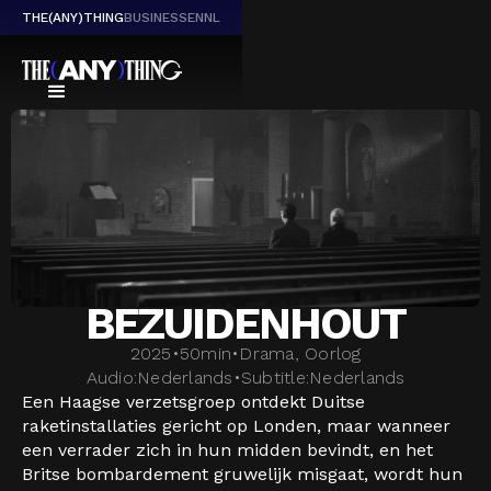
THE(ANY)THING
BUSINESS
EN
NL
BEZUIDENHOUT
2025
•
50
min
•
Drama, Oorlog
Audio:
Nederlands
•
Subtitle:
Nederlands
Een Haagse verzetsgroep ontdekt Duitse
raketinstallaties gericht op Londen, maar wanneer
een verrader zich in hun midden bevindt, en het
Britse bombardement gruwelijk misgaat, wordt hun