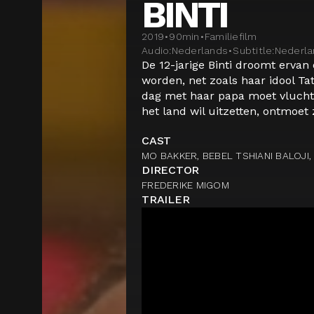
BINTI
2019
•
90
min
•
Familiefilm
Audio:
Nederlands
•
Subtitle:
Nederla
De 12-jarige Binti droomt erva
worden, net zoals haar idool Ta
dag met haar papa moet vluchte
het land wil uitzetten, ontmoet ze
CAST
MO BAKKER, BEBEL TSHIANI BALOJI,
DIRECTOR
FREDERIKE MIGOM
TRAILER