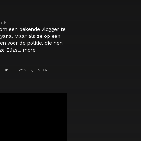
nds
n om een bekende vlogger te
tyana. Maar als ze op een
n voor de politie, die hen
 Elias....
more
 JOKE DEVYNCK, BALOJI