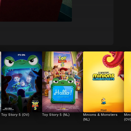
Toy Story 5 (OV)
Toy Story 5 (NL)
Minions & Monsters 
Min
(NL)
(OV