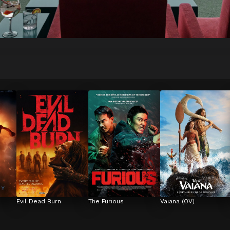
Evil Dead Burn
The Furious
Vaiana (OV)