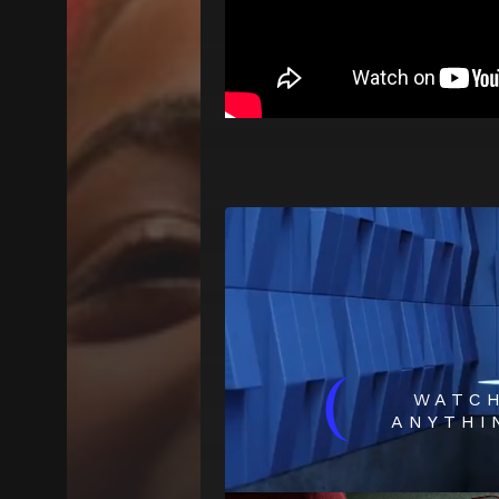
(
WATC
ANYTHI