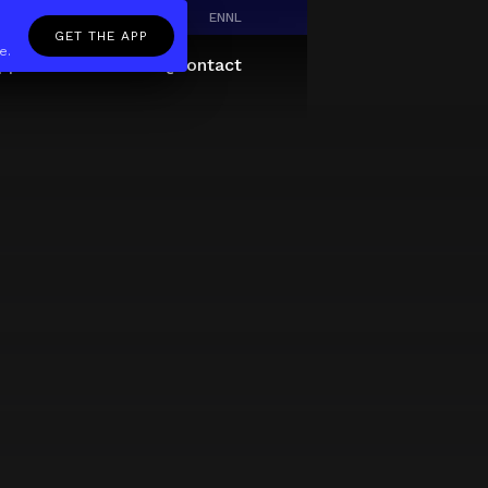
EN
NL
GET THE APP
e.
pp
Giftcard
About
FAQ
Contact