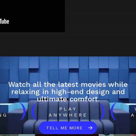
Watch all the latest movies while
relaxing in high-end design and
ultimate comfort.
)
(
)
(
H
PLAY
NG
ANYWHERE
A
TELL ME MORE