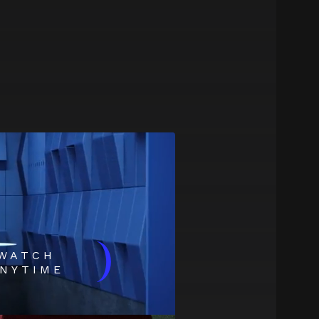
)
WATCH
NYTIME