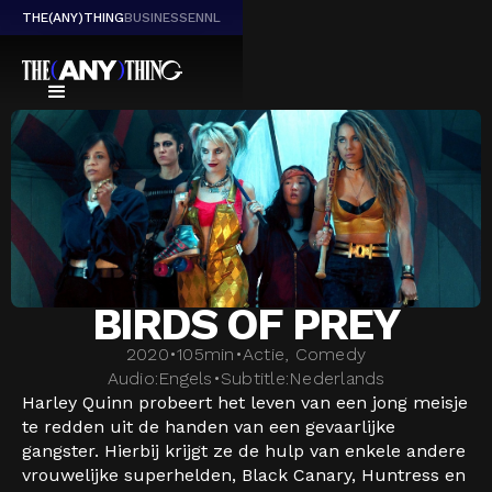
THE(ANY)THING
BUSINESS
EN
NL
BIRDS OF PREY
2020
•
105
min
•
Actie, Comedy
Audio:
Engels
•
Subtitle:
Nederlands
Harley Quinn probeert het leven van een jong meisje
te redden uit de handen van een gevaarlijke
gangster. Hierbij krijgt ze de hulp van enkele andere
vrouwelijke superhelden, Black Canary, Huntress en