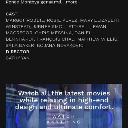
Renee Montoya genaamd....
more
CAST
MARGOT ROBBIE, ROSIE PEREZ, MARY ELIZABETH
WINSTEAD, JURNEE SMOLLETT-BELL, EWAN
MCGREGOR, CHRIS MESSINA, DANIEL
BERNHARDT, FRANÇOIS CHAU, MATTHEW WILLIG,
SALA BAKER, BOJANA NOVAKOVIC
DIRECTOR
CATHY YAN
Watch all the latest movies
while relaxing in high-end
design and ultimate comfort.
(
)
WATCH
ANYTHING