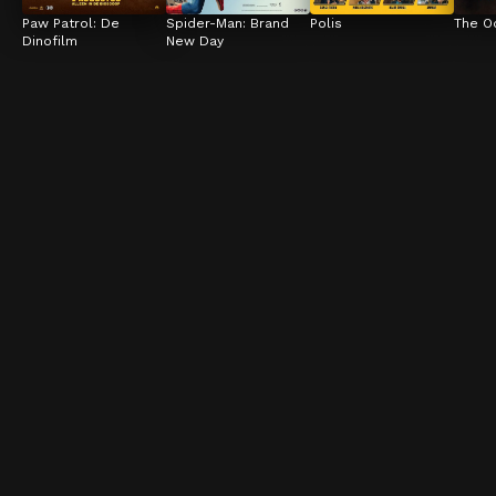
Paw Patrol: De 
Spider-Man: Brand 
Polis
The O
Dinofilm
New Day