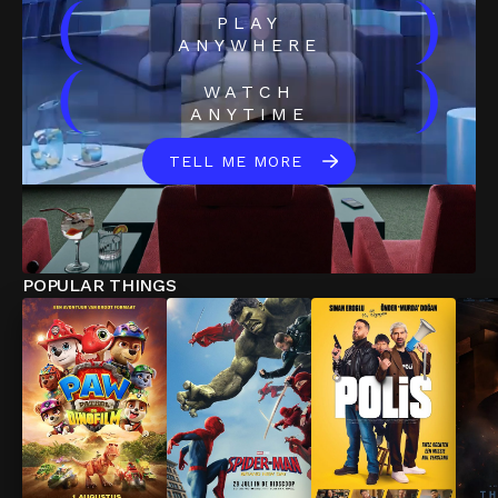
(
)
PLAY
ANYWHERE
(
)
WATCH
ANYTIME
TELL ME MORE
POPULAR THINGS