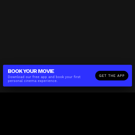
BOOK YOUR
MOVIE
GET THE APP
Download our free app and book your first
personal cinema experience.
The(Any)Thing
MOVIES
LOCATIONS
BOOKING
THE APP