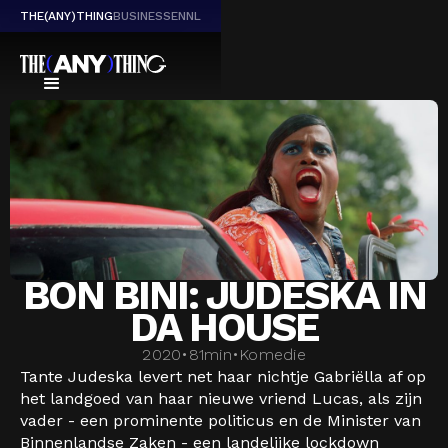
THE(ANY)THING
BUSINESS
EN
NL
BON BINI: JUDESKA IN
DA HOUSE
2020
•
81
min
•
Komedie
Tante Judeska levert net haar nichtje Gabriëlla af op
het landgoed van haar nieuwe vriend Lucas, als zijn
vader - een prominente politicus en de Minister van
Binnenlandse Zaken - een landelijke lockdown