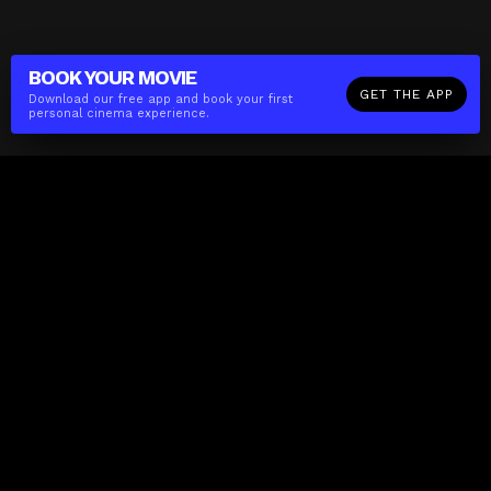
BOOK YOUR
MOVIE
GET THE APP
Download our free app and book your first
personal cinema experience.
The(Any)Thing
MOVIES
LOCATIONS
BOOKING
THE APP
GIFTCARD
ABOUT
FAQ
CONTACT
Business