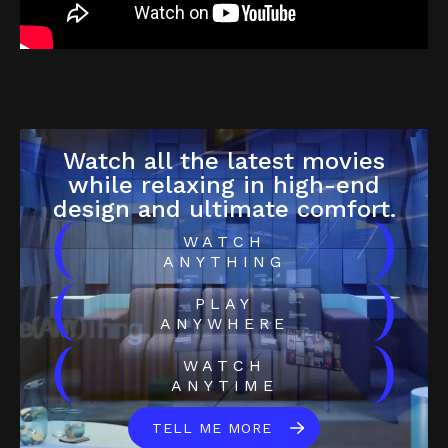
Watch all the latest movies
while relaxing in high-end
design and ultimate comfort.
(
)
WATCH
ANYTHING
(
)
PLAY
ANYWHERE
(
)
WATCH
ANYTIME
TELL ME MORE