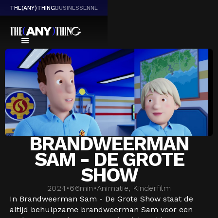
THE(ANY)THING
BUSINESS
EN
NL
BRANDWEERMAN
SAM - DE GROTE
SHOW
2024
•
66
min
•
Animatie, Kinderfilm
In Brandweerman Sam - De Grote Show staat de
altijd behulpzame brandweerman Sam voor een