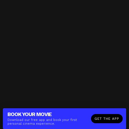
BOOK YOUR
MOVIE
GET THE APP
Download our free app and book your first
personal cinema experience.