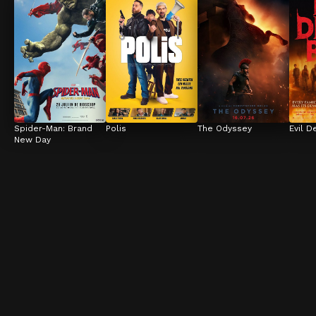
Spider-Man: Brand 
Polis
The Odyssey
Evil D
New Day