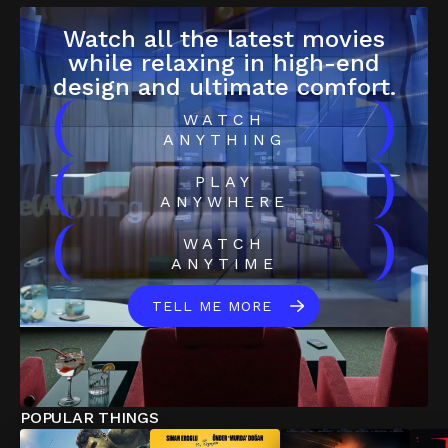
Watch all the latest movies
while relaxing in high-end
design and ultimate comfort.
(
)
WATCH
ANYTHING
(
)
PLAY
ANYWHERE
(
)
WATCH
ANYTIME
TELL ME MORE
POPULAR THINGS