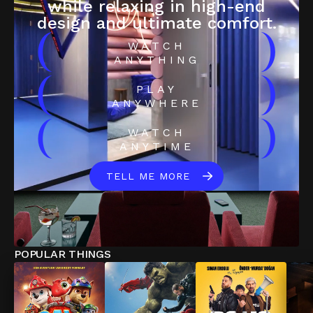
while relaxing in high-end
design and ultimate comfort.
(
)
WATCH
ANYTHING
(
)
PLAY
ANYWHERE
(
)
WATCH
ANYTIME
TELL ME MORE
POPULAR THINGS