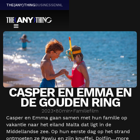
THE(ANY)THING
BUSINESS
EN
NL
CASPER EN EMMA EN
DE GOUDEN RING
2023
•
80
min
•
Familiefilm
Casper en Emma gaan samen met hun familie op
vakantie naar het eiland Malta dat ligt in de
Middellandse zee. Op hun eerste dag op het strand
ontmoeten ze Pawlu en zijn knuffel, Dolfijn....
more