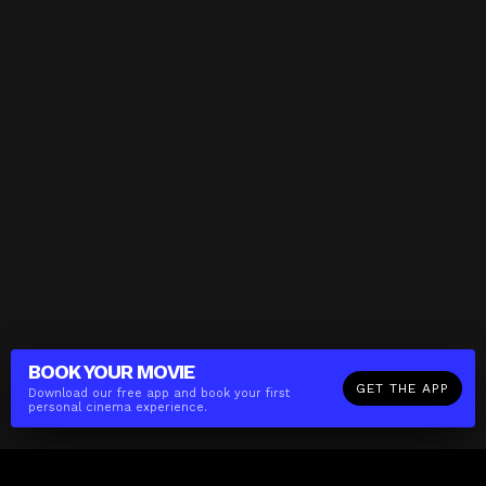
BOOK YOUR
MOVIE
GET THE APP
Download our free app and book your first
personal cinema experience.