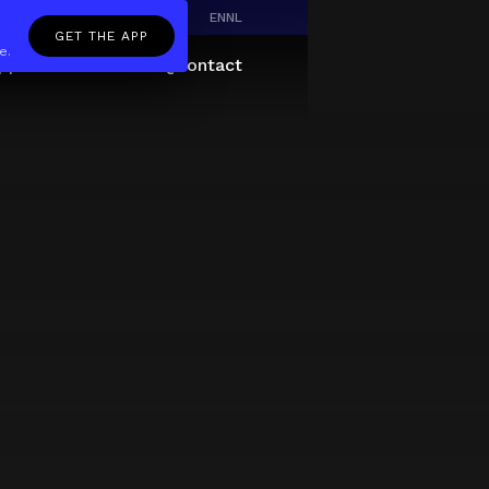
EN
NL
GET THE APP
e.
pp
Giftcard
About
FAQ
Contact