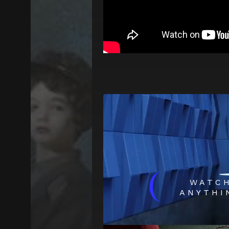
(
WATC
ANYTHI