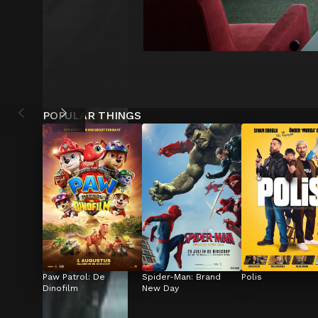
POPULAR THINGS
Paw Patrol: De 
Spider-Man: Brand 
Polis
Dinofilm
New Day