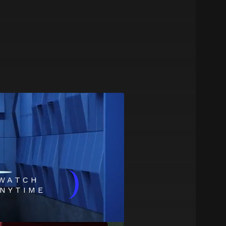
)
WATCH
NYTIME