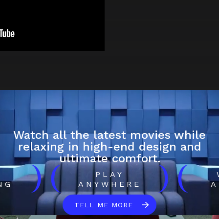
Watch all the latest movies while
relaxing in high-end design and
ultimate comfort.
)
(
)
(
H
PLAY
NG
ANYWHERE
A
TELL ME MORE