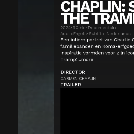
CHAPLIN: 
THE TRAM
2024
•
90
min
•
Documentaire
Audio:
Engels
•
Subtitle:
Nederlands
Een intiem portret van Charlie C
familiebanden en Roma-erfgoed
inspiratie vormden voor zijn ic
Tramp’....
more
DIRECTOR
CARMEN CHAPLIN
TRAILER