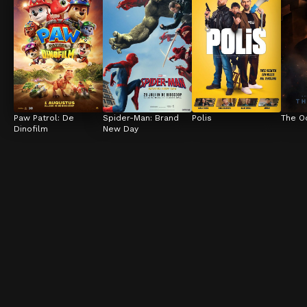
Paw Patrol: De 
Spider-Man: Brand 
Polis
The O
Dinofilm
New Day