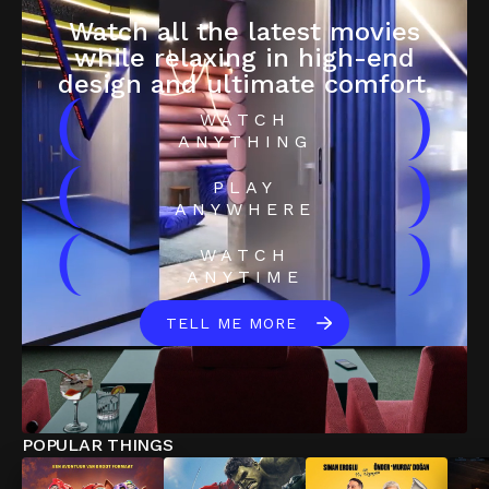
Watch all the latest movies
while relaxing in high-end
design and ultimate comfort.
(
)
WATCH
ANYTHING
(
)
PLAY
ANYWHERE
(
)
WATCH
ANYTIME
TELL ME MORE
POPULAR THINGS