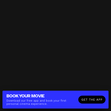
BOOK YOUR
MOVIE
GET THE APP
Download our free app and book your first
personal cinema experience.