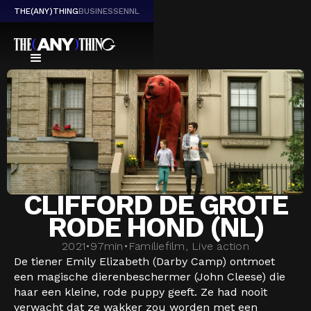
THE(ANY)THING
BUSINESS
EN
NL
CLIFFORD DE GROTE
RODE HOND (NL)
2021
•
97
min
•
Familiefilm, Live action
De tiener Emily Elizabeth (Darby Camp) ontmoet
een magische dierenbeschermer (John Cleese) die
haar een kleine, rode puppy geeft. Ze had nooit
verwacht dat ze wakker zou worden met een