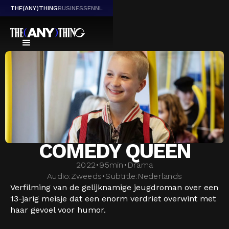
THE(ANY)THING
BUSINESS
EN
NL
COMEDY QUEEN
2022
•
95
min
•
Drama
Audio:
Zweeds
•
Subtitle:
Nederlands
Verfilming van de gelijknamige jeugdroman over een
13-jarig meisje dat een enorm verdriet overwint met
haar gevoel voor humor.