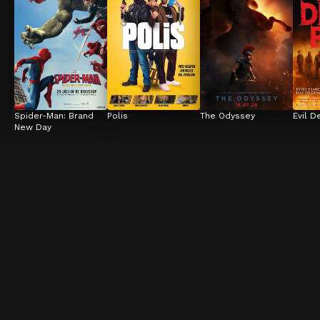
Spider-Man: Brand 
Polis
The Odyssey
Evil D
New Day