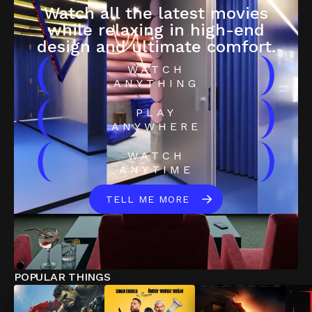
Watch all the latest movies
while relaxing in high-end
design and ultimate comfort.
(
)
WATCH
ANYTHING
(
)
PLAY
ANYWHERE
(
)
WATCH
ANYTIME
TELL ME MORE
POPULAR THINGS