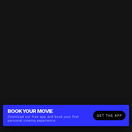
BOOK YOUR
MOVIE
GET THE APP
Download our free app and book your first
personal cinema experience.