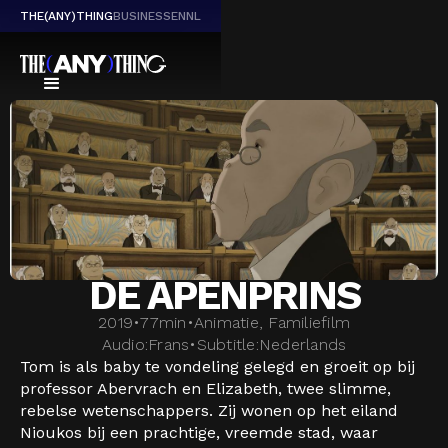
THE(ANY)THING
BUSINESS
EN
NL
DE APENPRINS
2019
•
77
min
•
Animatie, Familiefilm
Audio:
Frans
•
Subtitle:
Nederlands
Tom is als baby te vondeling gelegd en groeit op bij
professor Abervrach en Elizabeth, twee slimme,
rebelse wetenschappers. Zij wonen op het eiland
Nioukos bij een prachtige, vreemde stad, waar