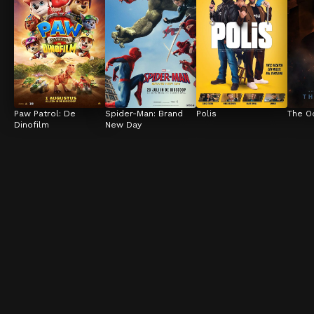
Paw Patrol: De 
Spider-Man: Brand 
Polis
The O
Dinofilm
New Day