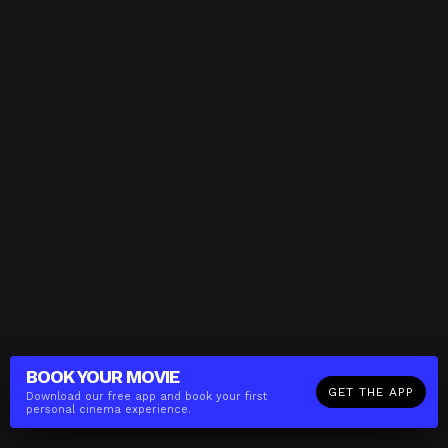
BOOK YOUR
MOVIE
GET THE APP
Download our free app and book your first
personal cinema experience.