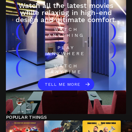
Watch all the latest movies
while relaxing in high-end
design and ultimate comfort.
(
)
WATCH
ANYTHING
(
)
PLAY
ANYWHERE
(
)
WATCH
ANYTIME
TELL ME MORE
POPULAR THINGS