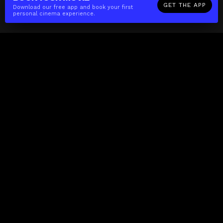
GET THE APP
Download our free app and book your first
personal cinema experience.
The(Any)Thing
MOVIES
LOCATIONS
BOOKING
THE APP
GIFTCARD
ABOUT
FAQ
CONTACT
Business
MISSION
LOCATIONS
THE CUBE
PARTNERS