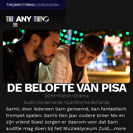
THE(ANY)THING
BUSINESS
EN
NL
DE BELOFTE VAN PISA
2019
•
110
min
•
Drama
Audio:
Nederlands
•
Subtitle:
Nederlands
Samir, door iedereen Sam genoemd, kan fantastisch
trompet spelen. Sam’s tien jaar oudere broer Mo en
zijn vriend Soesi zorgen er daarom voor dat Sam
auditie mag doen bij het Muzieklyceum Zuid....
more