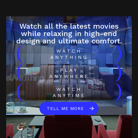
Watch all the latest movies
while relaxing in high-end
design and ultimate comfort.
(
)
WATCH
ANYTHING
(
)
PLAY
ANYWHERE
(
)
WATCH
ANYTIME
TELL ME MORE