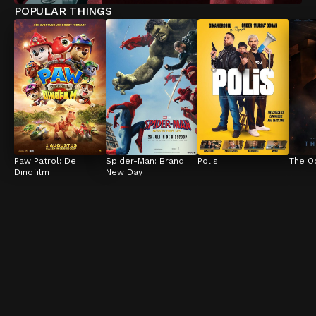
POPULAR THINGS
Paw Patrol: De 
Spider-Man: Brand 
Polis
The O
Dinofilm
New Day