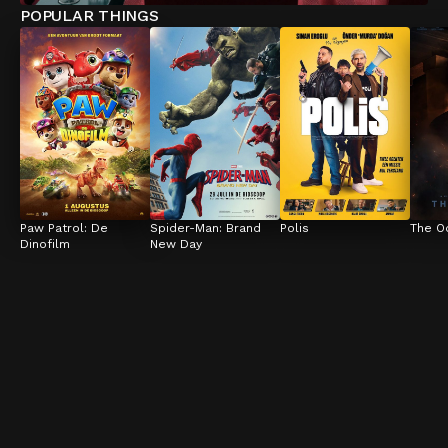
POPULAR THINGS
Paw Patrol: De 
Spider-Man: Brand 
Polis
The O
Dinofilm
New Day