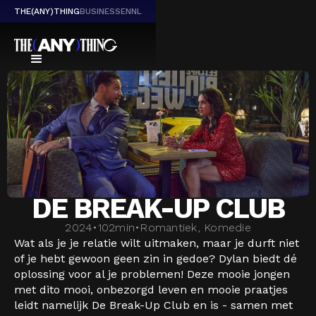
THE(ANY)THING
BUSINESS
EN
NL
DE BREAK-UP CLUB
2024
•
102
min
•
Romantiek, Komedie
Wat als je je relatie wilt uitmaken, maar je durft niet
of je hebt gewoon geen zin in gedoe? Dylan biedt dé
oplossing voor al je problemen! Deze mooie jongen
met dito mooi, onbezorgd leven en mooie praatjes
leidt namelijk De Break-Up Club en is - samen met