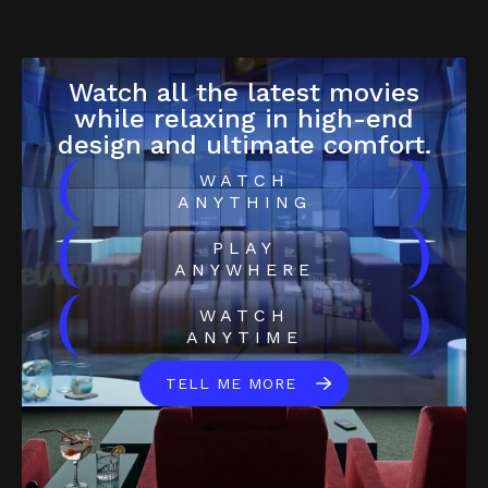
Watch all the latest movies
while relaxing in high-end
design and ultimate comfort.
(
)
WATCH
ANYTHING
(
)
PLAY
ANYWHERE
(
)
WATCH
ANYTIME
TELL ME MORE