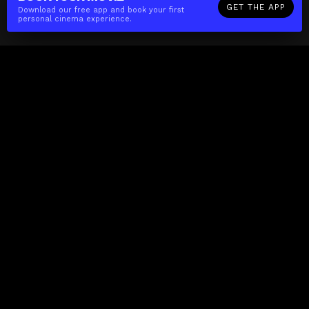
GET THE APP
Download our free app and book your first
personal cinema experience.
The(Any)Thing
MOVIES
LOCATIONS
BOOKING
THE APP
GIFTCARD
ABOUT
FAQ
CONTACT
Business
MISSION
LOCATIONS
THE CUBE
PARTNERS