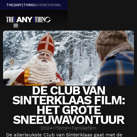
THE(ANY)THING
BUSINESS
EN
NL
DE CLUB VAN
SINTERKLAAS FILM:
HET GROTE
SNEEUWAVONTUUR
2024
•
79
min
•
Familiefilm
De allerleukste Club van Sinterklaas gaat met de