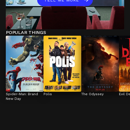
TELL ME MORE
POPULAR THINGS
Spider-Man: Brand 
Polis
The Odyssey
Evil D
New Day