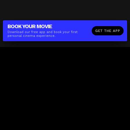
BOOK YOUR
MOVIE
GET THE APP
Download our free app and book your first
personal cinema experience.
The(Any)Thing
MOVIES
LOCATIONS
BOOKING
THE APP
GIFTCARD
ABOUT
FAQ
CONTACT