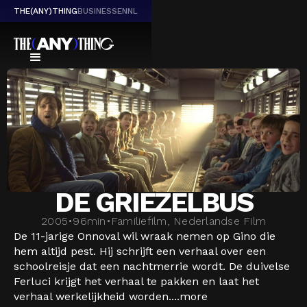
THE(ANY)THING
BUSINESS
EN
NL
DE GRIEZELBUS
2005
•
96
min
•
Familiefilm, Nederlandse Film
De 11-jarige Onnoval wil wraak nemen op Gino die
hem altijd pest. Hij schrijft een verhaal over een
schoolreisje dat een nachtmerrie wordt. De duivelse
Ferluci krijgt het verhaal te pakken en laat het
verhaal werkelijkheid worden....
more