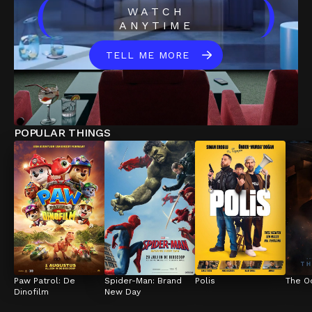
(
)
WATCH
ANYTIME
TELL ME MORE
POPULAR THINGS
Paw Patrol: De 
Spider-Man: Brand 
Polis
The O
Dinofilm
New Day