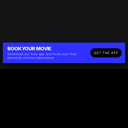
BOOK YOUR
MOVIE
GET THE APP
Download our free app and book your first
personal cinema experience.
The(Any)Thing
MOVIES
LOCATIONS
BOOKING
THE APP
GIFTCARD
ABOUT
FAQ