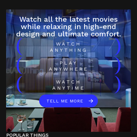
Watch all the latest movies
while relaxing in high-end
design and ultimate comfort.
(
)
WATCH
ANYTHING
(
)
PLAY
ANYWHERE
(
)
WATCH
ANYTIME
TELL ME MORE
POPULAR THINGS