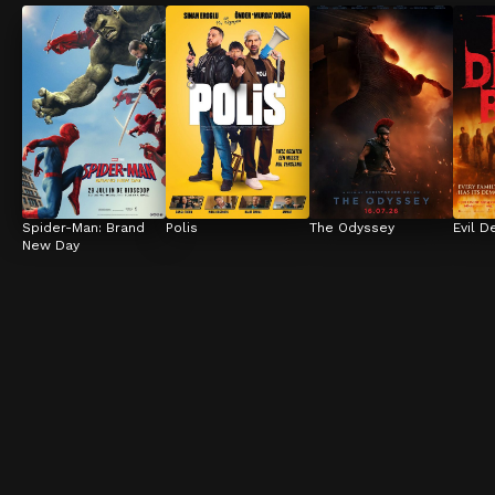
Spider-Man: Brand 
Polis
The Odyssey
Evil D
New Day