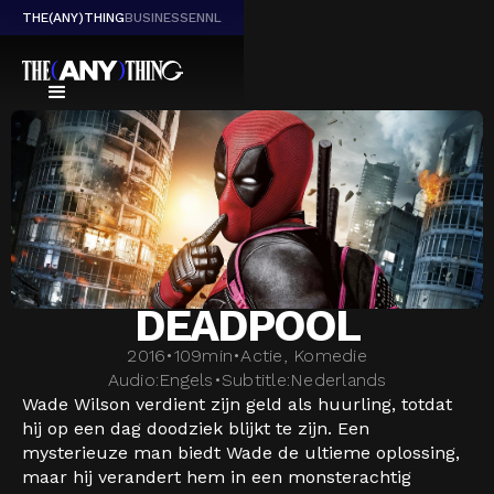
THE(ANY)THING
BUSINESS
EN
NL
DEADPOOL
2016
•
109
min
•
Actie, Komedie
Audio:
Engels
•
Subtitle:
Nederlands
Wade Wilson verdient zijn geld als huurling, totdat
hij op een dag doodziek blijkt te zijn. Een
mysterieuze man biedt Wade de ultieme oplossing,
maar hij verandert hem in een monsterachtig