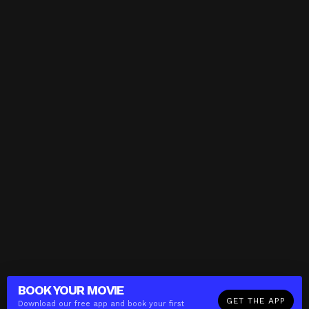
BOOK YOUR
MOVIE
GET THE APP
Download our free app and book your first